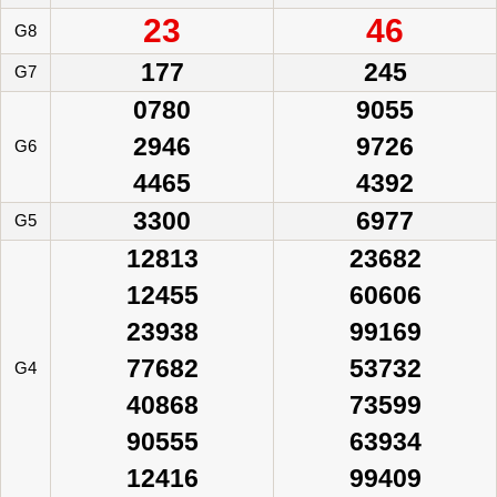
23
46
G8
177
245
G7
0780
9055
2946
9726
G6
4465
4392
3300
6977
G5
12813
23682
12455
60606
23938
99169
77682
53732
G4
40868
73599
90555
63934
12416
99409