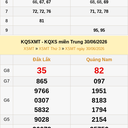
6
66
, 67, 67
68
,
68
, 69
7
72, 72, 76
71, 72, 78
8
81
9
95, 95
KQSXMT - KQXS miền Trung 30/06/2026
»
»
XSMT
XSMT Thứ 3
XSMT ngày 30/06/2026
Đắk Lắk
Quảng Nam
35
82
G8
865
097
G7
9766
1951
0307
8183
G6
5832
1794
9028
2154
G5