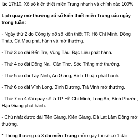
lúc 17h10. Xổ số kiến thiết miền Trung nhanh và chính xác 100%
Lịch quay mở thưởng xổ số kiến thiết miền Trung các ngày
trong tuần:
- Ngày thứ 2 do Công ty xổ số kiến thiết TP. Hồ Chí Minh, Đồng
Tháp, Cà Mau phát hành và mở thưởng.
- Thứ 3 do đài Bến Tre, Vũng Tàu, Bạc Liêu phát hành.
- Thứ 4 do đài Đồng Nai, Cần Thơ, Sóc Trăng mở thưởng.
- Thứ 5 do đài Tây Ninh, An Giang, Bình Thuận phát hành.
- Thứ 6 do đài Vĩnh Long, Bình Dương, Trà Vinh mở thưởng.
- Thứ 7 do 4 đài quay số là TP Hồ Chí Minh, Long An, Bình Phước,
Hậu Giang phát hành.
- Chủ nhật được đài Tiền Giang, Kiên Giang, Đà Lạt Lâm Đồng mở
thưởng.
* Thông thường có 3 đài
miền Trung
mỗi ngày thì sẽ có 1 đài