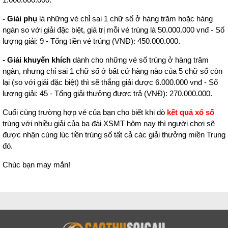
- Giải phụ
là những vé chỉ sai 1 chữ số ở hàng trăm hoặc hàng
ngàn so với giải đặc biệt, giá trị mỗi vé trúng là 50.000.000 vnđ - Số
lượng giải: 9 - Tổng tiền vé trúng (VNĐ): 450.000.000.
- Giải khuyến khích
dành cho những vé số trúng ở hàng trăm
ngàn, nhưng chỉ sai 1 chữ số ở bất cứ hàng nào của 5 chữ số còn
lại (so với giải đặc biệt) thì sẽ thắng giải được 6.000.000 vnđ - Số
lượng giải: 45 - Tổng giải thưởng được trả (VNĐ): 270.000.000.
Cuối cùng trường hợp vé của bạn cho biết khi dò
kết quả xổ số
trùng với nhiều giải của ba đài XSMT hôm nay thì người chơi sẽ
được nhận cùng lúc tiền trúng số tất cả các giải thưởng miền Trung
đó.
Chúc bạn may mắn!