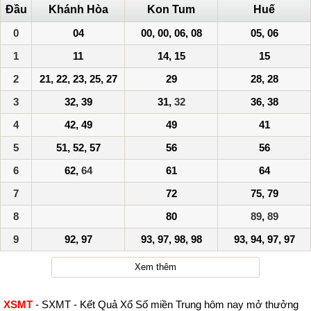
Đầu
Khánh Hòa
Kon Tum
Huế
0
04
00, 00, 06, 08
05, 06
1
11
14, 15
15
2
21, 22, 23, 25, 27
29
28, 28
3
32, 39
31,
32
36, 38
4
42, 49
49
41
5
51, 52, 57
56
56
6
62,
64
61
64
7
72
75, 79
8
80
89
,
89
9
92, 97
93, 97, 98, 98
93, 94, 97, 97
Xem thêm
XSMT
- SXMT - Kết Quả Xổ Số miền Trung hôm nay mở thưởng