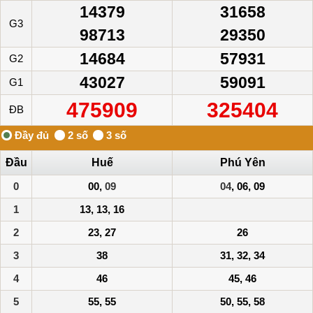
14379
31658
G3
98713
29350
14684
57931
G2
43027
59091
G1
475909
325404
ĐB
Đầu
Huế
Phú Yên
0
00,
09
04
, 06, 09
1
13, 13, 16
2
23, 27
26
3
38
31, 32, 34
4
46
45, 46
5
55, 55
50, 55, 58