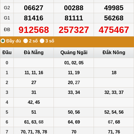
06627
00288
49985
G2
81416
81111
56268
G1
912568
257327
475467
ĐB
Đầu
Đà Nẵng
Quảng Ngãi
Đắk Nông
0
01, 02, 05
1
11, 11, 16
11, 19
18
2
27
20,
27
3
31
33, 34
32, 33, 37
4
42, 45
5
51
50, 56
52, 54, 56
6
61, 63,
68
64, 69
67
, 68
7
70, 71, 78, 78
70
71, 76