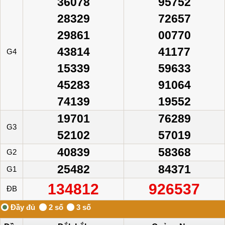
36078
95752
28329
72657
29861
00770
43814
41177
G4
15339
59633
45283
91064
74139
19552
19701
76289
G3
52102
57019
40839
58368
G2
25482
84371
G1
134812
926537
ĐB