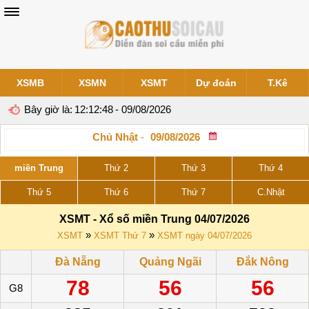
XSMB
XSMN
XSMT
Dự đoán
T.Kê
Bây giờ là:
12:12:49
- 09/08/2026
Chủ Nhật
-
miền Trung
Thứ 2
Thứ 3
Thứ 4
Thứ 5
Thứ 6
Thứ 7
C.Nhật
XSMT - Xổ số miền Trung 04/07/2026
»
»
XSMT
XSMT Thứ 7
XSMT ngày 04/07/2026
Đà Nẵng
Quảng Ngãi
Đắk Nông
78
56
56
G8