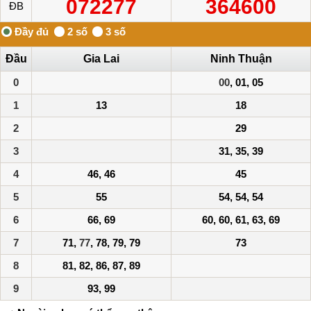
072277
364600
ĐB
Đầu
Gia Lai
Ninh Thuận
0
00
, 01, 05
1
13
18
2
29
3
31, 35, 39
4
46, 46
45
5
55
54, 54, 54
6
66, 69
60, 60, 61, 63, 69
7
71,
77
, 78, 79, 79
73
8
81, 82, 86, 87, 89
9
93, 99