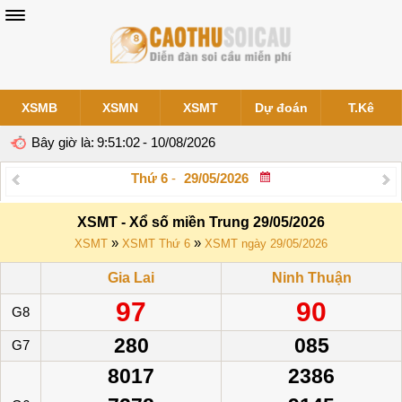
XSMB
XSMN
XSMT
Dự đoán
T.Kê
Bây giờ là:
9:51:02
- 10/08/2026
Thứ 6
-
XSMT - Xổ số miền Trung 29/05/2026
»
»
XSMT
XSMT Thứ 6
XSMT ngày 29/05/2026
Gia Lai
Ninh Thuận
97
90
G8
280
085
G7
8017
2386