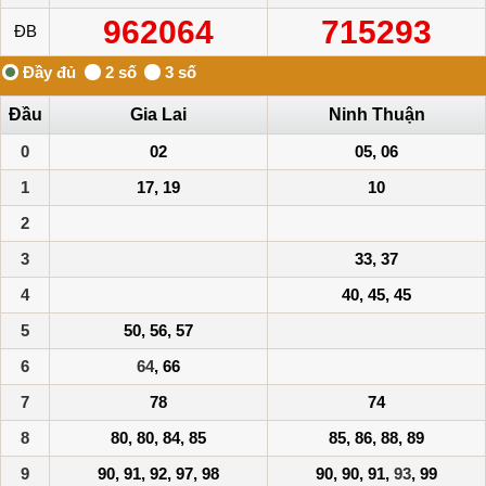
962064
715293
ĐB
Đầu
Gia Lai
Ninh Thuận
0
02
05, 06
1
17, 19
10
2
3
33, 37
4
40, 45, 45
5
50, 56, 57
6
64
, 66
7
78
74
8
80, 80, 84, 85
85, 86, 88, 89
9
90, 91, 92, 97, 98
90, 90, 91,
93
, 99