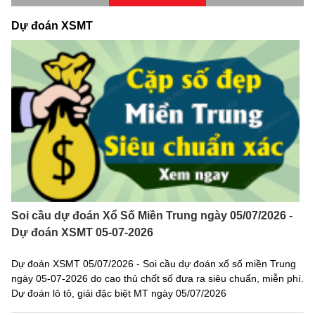
Dự đoán XSMT
Soi cầu dự đoán Xổ Số Miền Trung ngày 05/07/2026 -
Dự đoán XSMT 05-07-2026
Dự đoán XSMT 05/07/2026 - Soi cầu dự đoán xổ số miền Trung
ngày 05-07-2026 do cao thủ chốt số đưa ra siêu chuẩn, miễn phí.
Dự đoán lô tô, giải đặc biệt MT ngày 05/07/2026