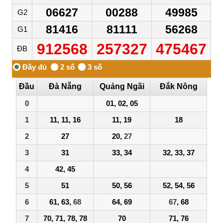
06627
00288
49985
G2
81416
81111
56268
G1
912568
257327
475467
ĐB
Đầu
Đà Nẵng
Quảng Ngãi
Đắk Nông
0
01, 02, 05
1
11, 11, 16
11, 19
18
2
27
20,
27
3
31
33, 34
32, 33, 37
4
42, 45
5
51
50, 56
52, 54, 56
6
61, 63,
68
64, 69
67
, 68
7
70, 71, 78, 78
70
71, 76