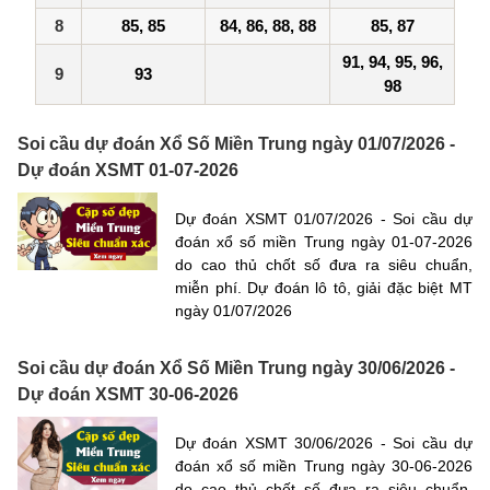
8
85, 85
84, 86, 88, 88
85, 87
91, 94, 95, 96,
9
93
98
Soi cầu dự đoán Xổ Số Miền Trung ngày 01/07/2026 -
Dự đoán XSMT 01-07-2026
Dự đoán XSMT 01/07/2026 - Soi cầu dự
đoán xổ số miền Trung ngày 01-07-2026
do cao thủ chốt số đưa ra siêu chuẩn,
miễn phí. Dự đoán lô tô, giải đặc biệt MT
ngày 01/07/2026
Soi cầu dự đoán Xổ Số Miền Trung ngày 30/06/2026 -
Dự đoán XSMT 30-06-2026
Dự đoán XSMT 30/06/2026 - Soi cầu dự
đoán xổ số miền Trung ngày 30-06-2026
do cao thủ chốt số đưa ra siêu chuẩn,