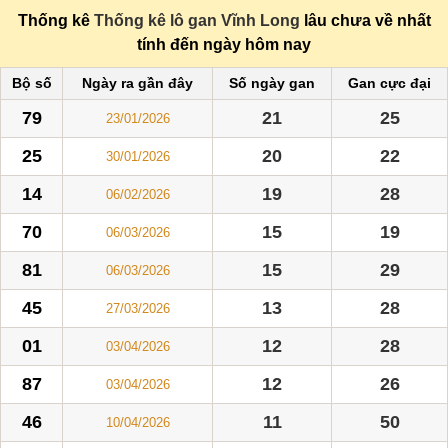
Thống kê
Thống kê lô gan Vĩnh Long
lâu chưa về nhất
tính đến ngày hôm nay
Bộ số
Ngày ra gần đây
Số ngày gan
Gan cực đại
79
21
25
23/01/2026
25
20
22
30/01/2026
14
19
28
06/02/2026
70
15
19
06/03/2026
81
15
29
06/03/2026
45
13
28
27/03/2026
01
12
28
03/04/2026
87
12
26
03/04/2026
46
11
50
10/04/2026