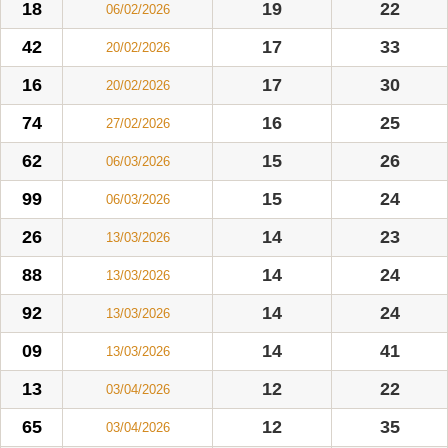
18
19
22
06/02/2026
42
17
33
20/02/2026
16
17
30
20/02/2026
74
16
25
27/02/2026
62
15
26
06/03/2026
99
15
24
06/03/2026
26
14
23
13/03/2026
88
14
24
13/03/2026
92
14
24
13/03/2026
09
14
41
13/03/2026
13
12
22
03/04/2026
65
12
35
03/04/2026