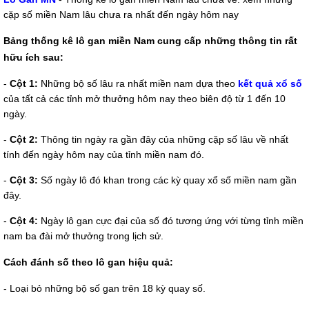
cặp số miền Nam lâu chưa ra nhất đến ngày hôm nay
Bảng thống kê lô gan miền Nam cung cấp những thông tin rất
hữu ích sau:
-
Cột 1:
Những bộ số lâu ra nhất miền nam dựa theo
kết quả xổ số
của tất cả các tỉnh mở thưởng hôm nay theo biên độ từ 1 đến 10
ngày.
-
Cột 2:
Thông tin ngày ra gần đây của những cặp số lâu về nhất
tính đến ngày hôm nay của tỉnh miền nam đó.
-
Cột 3:
Số ngày lô đó khan trong các kỳ quay xổ số miền nam gần
đây.
-
Cột 4:
Ngày lô gan cực đại của số đó tương ứng với từng tỉnh miền
nam ba đài mở thưởng trong lịch sử.
Cách đánh số theo lô gan hiệu quả:
- Loại bỏ những bộ số gan trên 18 kỳ quay số.