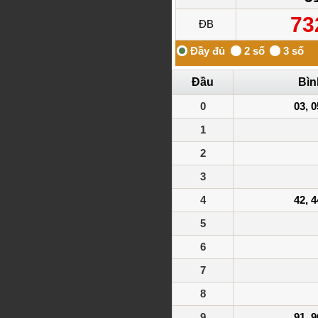
73
ĐB
Đầu
Bìn
0
03, 0
1
2
3
4
42, 4
5
6
7
8
9
91, 9