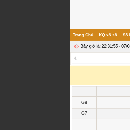
Trang Chủ
KQ xổ số
Sổ
Bây giờ là:
22:31:55
- 07/
G8
G7