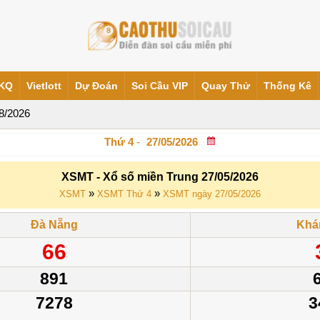
 KQ
Vietlott
Dự Đoán
Soi Cầu VIP
Quay Thử
Thống Kê
08/2026
Thứ 4
-
XSMT - Xổ số miền Trung 27/05/2026
»
»
XSMT
XSMT Thứ 4
XSMT ngày 27/05/2026
Đà Nẵng
Khá
66
891
7278
3