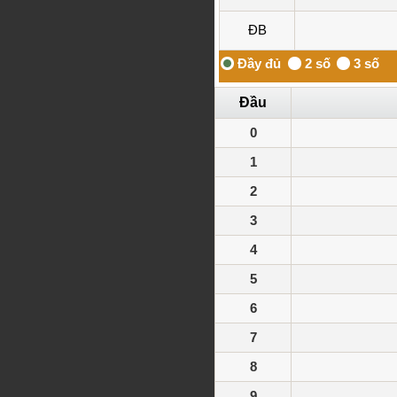
ĐB
Đầu
0
1
2
3
4
5
6
7
8
9