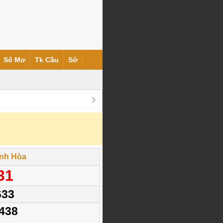
Sổ Mơ
Tk Cầu
Sớ
nh Hòa
31
633
438