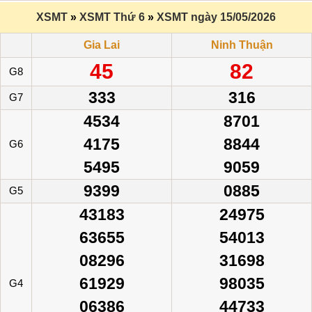
XSMT
»
XSMT Thứ 6
»
XSMT ngày 15/05/2026
Gia Lai
Ninh Thuận
45
82
G8
333
316
G7
4534
8701
4175
8844
G6
5495
9059
9399
0885
G5
43183
24975
63655
54013
08296
31698
61929
98035
G4
06386
44733