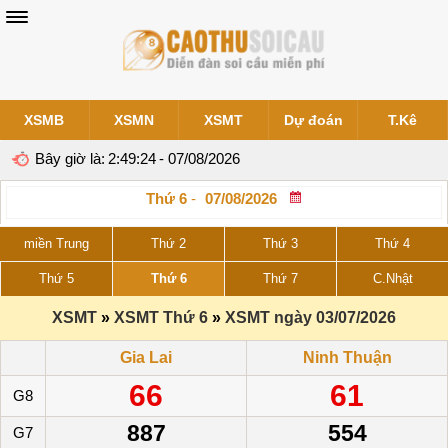
XSMB
XSMN
XSMT
Dự đoán
T.Kê
Bây giờ là:
2:49:25
- 07/08/2026
Thứ 6
-
miền Trung
Thứ 2
Thứ 3
Thứ 4
Thứ 5
Thứ 6
Thứ 7
C.Nhật
XSMT
»
XSMT Thứ 6
»
XSMT ngày 03/07/2026
Gia Lai
Ninh Thuận
66
61
G8
887
554
G7