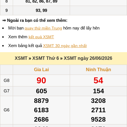
8
81, 82, 86, 87, 89
9
93, 99
⇒ Ngoài ra bạn có thể xem thêm:
Mời bạn
hôm nay để lấy hên
quay thử miền Trung
Xem thêm
kết quả XSMT
Xem bảng kết quả
XSMT 30 ngày gần nhất
XSMT
»
XSMT Thứ 6
»
XSMT ngày 26/06/2026
Gia Lai
Ninh Thuận
90
54
G8
605
154
G7
8879
3208
6183
2711
G6
2686
9528