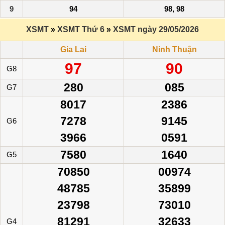
9
94
98, 98
XSMT
»
XSMT Thứ 6
»
XSMT ngày 29/05/2026
Gia Lai
Ninh Thuận
97
90
G8
280
085
G7
8017
2386
7278
9145
G6
3966
0591
7580
1640
G5
70850
00974
48785
35899
23798
73010
81291
32633
G4