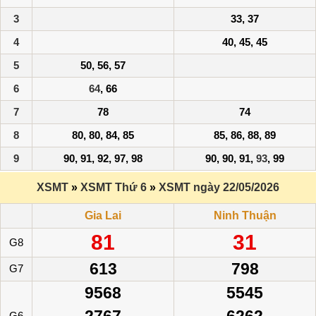
3
33, 37
4
40, 45, 45
5
50, 56, 57
6
64
, 66
7
78
74
8
80, 80, 84, 85
85, 86, 88, 89
9
90, 91, 92, 97, 98
90, 90, 91,
93
, 99
XSMT
»
XSMT Thứ 6
»
XSMT ngày 22/05/2026
Gia Lai
Ninh Thuận
81
31
G8
613
798
G7
9568
5545
2767
6262
G6