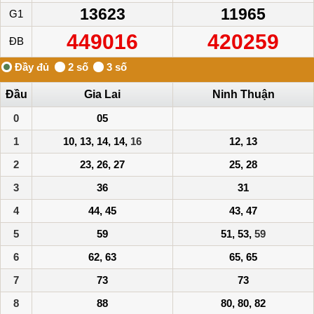
13623
11965
G1
449016
420259
ĐB
Đầu
Gia Lai
Ninh Thuận
0
05
1
10, 13, 14, 14,
16
12, 13
2
23, 26, 27
25, 28
3
36
31
4
44, 45
43, 47
5
59
51, 53,
59
6
62, 63
65, 65
7
73
73
8
88
80, 80, 82