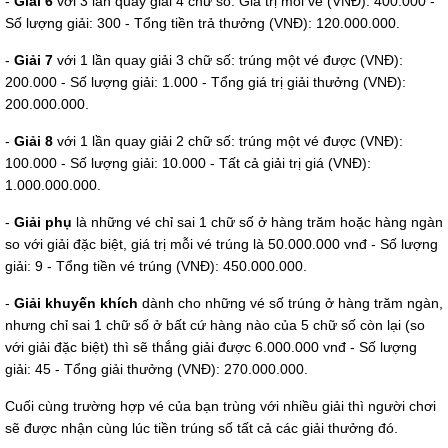
-
Giải 6
với 3 lần quay giải 4 chữ số: Giá trị mỗi vé (VNĐ): 400.000 -
Số lượng giải: 300 - Tổng tiền trả thưởng (VNĐ): 120.000.000.
-
Giải 7
với 1 lần quay giải 3 chữ số: trúng một vé được (VNĐ):
200.000 - Số lượng giải: 1.000 - Tổng giá trị giải thưởng (VNĐ):
200.000.000.
-
Giải 8
với 1 lần quay giải 2 chữ số: trúng một vé được (VNĐ):
100.000 - Số lượng giải: 10.000 - Tất cả giải trị giá (VNĐ):
1.000.000.000.
-
Giải phụ
là những vé chỉ sai 1 chữ số ở hàng trăm hoặc hàng ngàn
so với giải đặc biệt, giá trị mỗi vé trúng là 50.000.000 vnđ - Số lượng
giải: 9 - Tổng tiền vé trúng (VNĐ): 450.000.000.
-
Giải khuyến khích
dành cho những vé số trúng ở hàng trăm ngàn,
nhưng chỉ sai 1 chữ số ở bất cứ hàng nào của 5 chữ số còn lại (so
với giải đặc biệt) thì sẽ thắng giải được 6.000.000 vnđ - Số lượng
giải: 45 - Tổng giải thưởng (VNĐ): 270.000.000.
Cuối cùng trường hợp vé của bạn trùng với nhiều giải thì người chơi
sẽ được nhận cùng lúc tiền trúng số tất cả các giải thưởng đó.