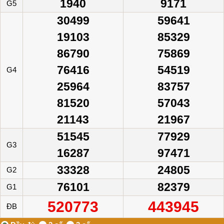
1940
9171
G5
30499
59641
19103
85329
86790
75869
76416
54519
G4
25964
83757
81520
57043
21143
21967
51545
77929
G3
16287
97471
33328
24805
G2
76101
82379
G1
520773
443945
ĐB