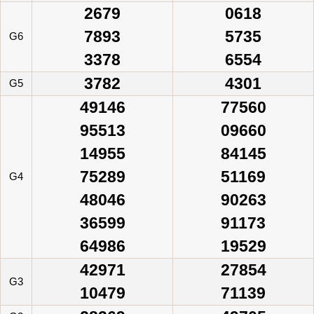
2679
0618
7893
5735
G6
3378
6554
3782
4301
G5
49146
77560
95513
09660
14955
84145
75289
51169
G4
48046
90263
36599
91173
64986
19529
42971
27854
G3
10479
71139