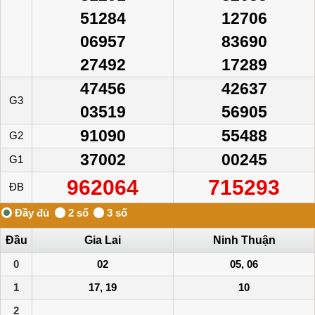
51284
12706
06957
83690
27492
17289
47456
42637
G3
03519
56905
91090
55488
G2
37002
00245
G1
962064
715293
ĐB
Đầu
Gia Lai
Ninh Thuận
0
02
05, 06
1
17, 19
10
2