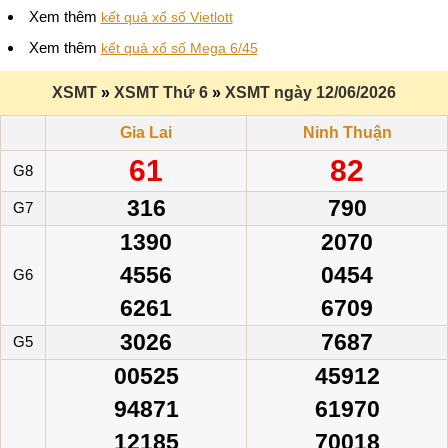
Xem thêm
kết quả xổ số Vietlott
Xem thêm
kết quả xổ số Mega 6/45
XSMT
»
XSMT Thứ 6
»
XSMT ngày 12/06/2026
Gia Lai
Ninh Thuận
61
82
G8
316
790
G7
1390
2070
4556
0454
G6
6261
6709
3026
7687
G5
00525
45912
94871
61970
12185
70018