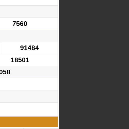
7560
91484
18501
058