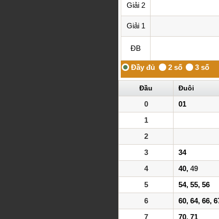
Giải 2
Giải 1
ĐB
Đầu
Đuôi
0
01
1
2
3
34
4
40,
49
5
54, 55, 56
6
60, 64, 66, 6
7
70, 71