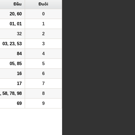
Đầu
Đuôi
20, 60
0
01, 01
1
32
2
03, 23, 53
3
84
4
05, 85
5
16
6
17
7
, 58, 78, 98
8
69
9