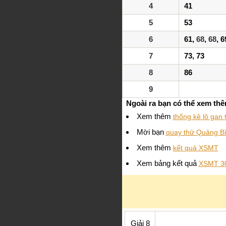
4
41
5
53
6
61,
68
,
68
, 6
7
73, 73
8
86
9
Ngoài ra bạn có thể xem thê
Xem thêm
thống kê lô gan
Mời bạn
quay thử Quảng B
Xem thêm
kết quả XSMT
Xem bảng kết quả
XSMT 30
Giải 8