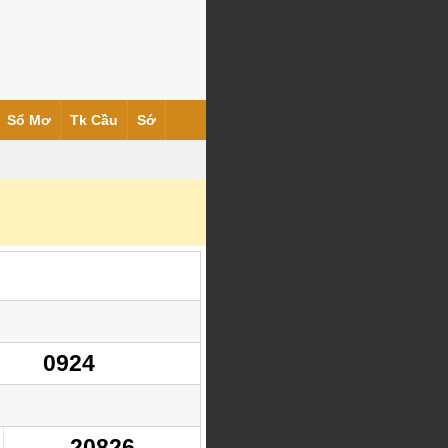
Sổ Mơ
Tk Cầu
Sớ
0924
20826