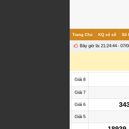
Trang Chủ
KQ xổ số
Sổ
Bây giờ là:
21:24:45
- 07/
Giải 8
Giải 7
34
Giải 6
Giải 5
18939