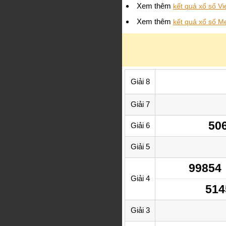
Xem thêm
kết quả xổ số Vie
Xem thêm
kết quả xổ số M
Giải 8
Giải 7
50
Giải 6
Giải 5
99854
Giải 4
514
Giải 3