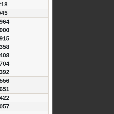
218
045
964
000
915
358
408
704
392
556
651
422
057