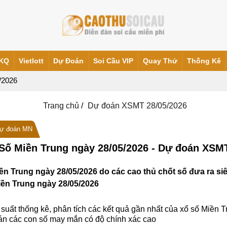
 KQ
Vietlott
Dự Đoán
Soi Cầu VIP
Quay Thử
Thống Kê
8/2026
Trang chủ
/
Dự đoán XSMT 28/05/2026
ự đoán MN
Số Miền Trung ngày 28/05/2026 - Dự đoán XSM
ền Trung ngày 28/05/2026 do các cao thủ chốt số đưa ra si
miền Trung ngày 28/05/2026
 suất thống kê, phân tích các kết quả gần nhất của xổ số Miền
án các con số may mắn có độ chính xác cao