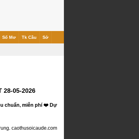
Sổ Mơ
Tk Cầu
Sớ
T 28-05-2026
êu chuẩn, miễn phí ❤️ Dự
 Trung. caothusoicaude.com