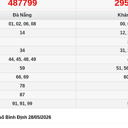
487799
29
Đà Nẵng
Khá
01, 02, 06, 08
00, 
14
12
,
34
31, 
44, 45, 48, 49
59
51, 5
66, 69
60
78
87
91, 91,
99
số Bình Định 28/05/2026