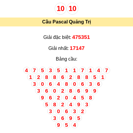
10
10
Cầu Pascal Quảng Trị
475351
Giải đặc biệt:
17147
Giải nhất:
Bảng cầu:
4
7
5
3
5
1
1
7
1
4
7
1
2
8
8
6
2
8
8
5
1
3
0
6
4
8
0
6
3
6
3
6
0
2
8
6
9
9
9
6
2
0
4
5
8
5
8
2
4
9
3
3
0
6
3
2
3
6
9
5
9
5
4