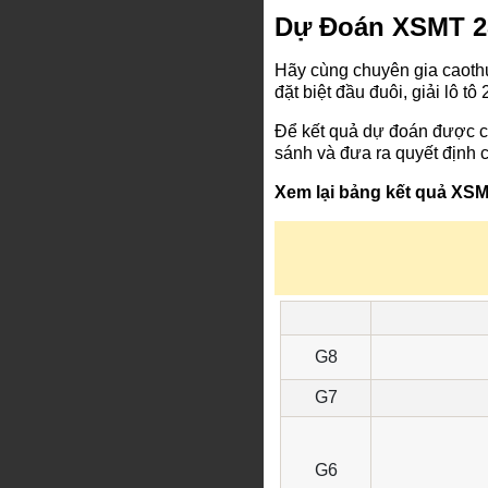
Dự Đoán XSMT 28
Hãy cùng chuyên gia caot
đặt biệt đầu đuôi, giải lô tô
Để kết quả dự đoán được ch
sánh và đưa ra quyết định c
Xem lại bảng kết quả XSM
G8
G7
G6