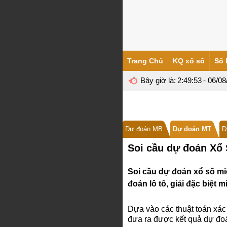
Trang Chủ
KQ xổ số
Sổ
Bây giờ là:
2:49:54
- 06/0
Dự đoán MB
Dự đoán MT
D
Soi cầu dự đoán Xổ 
Soi cầu dự đoán xổ số mi
đoán lô tô, giải đặc biệt 
Dựa vào các thuật toán xác
đưa ra được kết quả dự đo