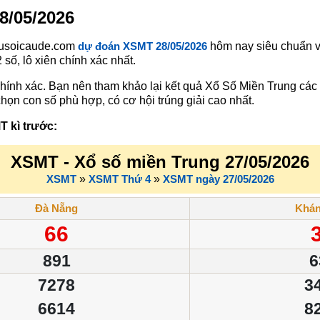
/05/2026
husoicaude.com
dự đoán XSMT 28/05/2026
hôm nay siêu chuẩn vớ
 2 số, lô xiên chính xác nhất.
ính xác. Bạn nên tham khảo lại kết quả Xổ Số Miền Trung các 
họn con số phù hợp, có cơ hội trúng giải cao nhất.
T kì trước:
XSMT - Xổ số miền Trung 27/05/2026
XSMT
»
XSMT Thứ 4
»
XSMT ngày 27/05/2026
Đà Nẵng
Khán
66
891
6
7278
3
6614
8