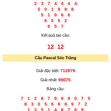
2
3
7
4
4
4
4
5
0
1
8
8
8
5
1
9
6
6
6
0
5
2
6
5
7
Kết quả tạo cầu:
12
12
Cầu Pascal Sóc Trăng
712879
Giải đặc biệt:
99075
Giải nhất:
Bảng cầu:
7
1
2
8
7
9
9
9
0
7
5
8
3
0
5
6
8
8
9
7
2
1
3
5
1
4
6
7
6
9