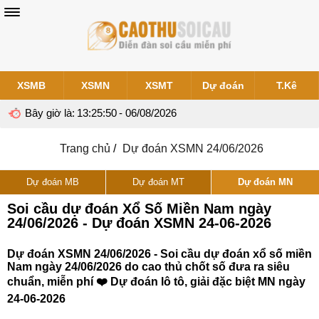
XSMB
XSMN
XSMT
Dự đoán
T.Kê
Bây giờ là:
13:25:50
- 06/08/2026
Trang chủ
/
Dự đoán XSMN 24/06/2026
Dự đoán MB
Dự đoán MT
Dự đoán MN
Soi cầu dự đoán Xổ Số Miền Nam ngày
24/06/2026 - Dự đoán XSMN 24-06-2026
Dự đoán XSMN 24/06/2026 - Soi cầu dự đoán xổ số miền
Nam ngày 24/06/2026 do cao thủ chốt số đưa ra siêu
chuẩn, miễn phí ❤️ Dự đoán lô tô, giải đặc biệt MN ngày
24-06-2026