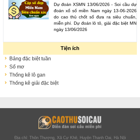
Dự đoán XSMN 13/06/2026 - Soi cầu dự
đoán xổ số miền Nam ngày 13-06-2026
do cao thủ chốt số đưa ra siêu chuẩn,
miễn phí. Dự đoán lô tô, giải đặc biệt MN
ngày 13/06/2026
Tiện ích
Bảng đặc biệt tuần
Sổ mơ
Thống kê lô gan
Thống kê giải đặc biệt
Địa chỉ: Thôn Thượng, Xã Cự Khê, Huyện Thanh Oai, Hà Nội