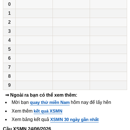
0
1
2
3
4
5
6
7
8
9
⇒ Ngoài ra bạn có thể xem thêm:
Mời bạn
quay thử miền Nam
hôm nay để lấy hên
Xem thêm
kết quả XSMN
Xem bảng kết quả
XSMN 30 ngày gần nhất
Cầu XSMN 24/06/2026