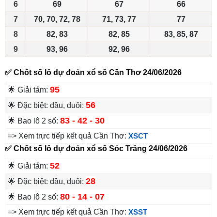
6
69
67
66
7
70, 70, 72, 78
71, 73, 77
77
8
82, 83
82, 85
83, 85, 87
9
93, 96
92, 96
✅ Chốt số lô dự đoán xổ số Cần Thơ 24/06/2026
95
🌟 Giải tám:
56
🌟 Đặc biệt: đầu, đuôi:
83 - 42 - 30
🌟 Bao lô 2 số:
=> Xem trực tiếp kết quả Cần Thơ:
XSCT
✅ Chốt số lô dự đoán xổ số Sóc Trăng 24/06/2026
52
🌟 Giải tám:
28
🌟 Đặc biệt: đầu, đuôi:
80 - 14 - 07
🌟 Bao lô 2 số:
=> Xem trực tiếp kết quả Cần Thơ:
XSST