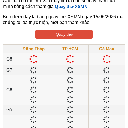
Các bạn có thể thử vận may tìm ra con số may mắn của
mình bằng cách tham gia
Quay thử XSMN
Bên dưới đây là bảng quay thử XSMN ngày 15/06/2026 mà
chúng tôi đã thực hiện, mời bạn tham khảo:
Quay thử
Đồng Tháp
TP.HCM
Cà Mau
G8
G7
G6
G5