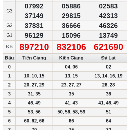
07992
05886
02583
G3
37149
29815
42313
37831
36666
46326
G2
96129
15096
13749
G1
897210
832106
621690
ĐB
Đầu
Tiền Giang
Kiên Giang
Đà Lạt
0
04,
06
02
1
10
,
10
, 15
13, 15
13, 14, 16, 19
2
20, 27, 29
23, 27, 27
26, 28
3
31, 35
35
36
4
46, 49
41, 43
41, 46, 49
5
53, 56
50, 56, 58, 59
51
6
60, 62, 66
66
64
7
70
75
72