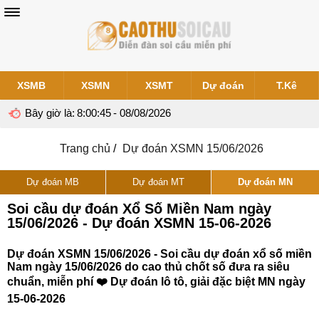
XSMB
XSMN
XSMT
Dự đoán
T.Kê
Bây giờ là:
8:00:45
- 08/08/2026
Trang chủ
/
Dự đoán XSMN 15/06/2026
Dự đoán MB
Dự đoán MT
Dự đoán MN
Soi cầu dự đoán Xổ Số Miền Nam ngày
15/06/2026 - Dự đoán XSMN 15-06-2026
Dự đoán XSMN 15/06/2026 - Soi cầu dự đoán xổ số miền
Nam ngày 15/06/2026 do cao thủ chốt số đưa ra siêu
chuẩn, miễn phí ❤️ Dự đoán lô tô, giải đặc biệt MN ngày
15-06-2026