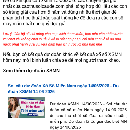
Để có kết quả cầu xsmn 15/06/2026 các chuyên gia giỏi
nhất của caothusoicaude.com phải tổng hợp dữ liệu các con
số trúng giải của hơn 5 năm và dùng nhiều thời gian để
phân tích học thuật xác suất thống kê để đưa ra các con số
may mắn nhất cho quý đọc giả.
Lưu ý: Các bộ số chỉ dùng cho mục đích tham khảo, bạn nên cân nhắc trước
khi chơi và không chơi lô đề vì đó là bất hợp pháp, chỉ nên chơi lô tô do nhà
nước phát hành vừa vui vừa đảm bảo ích nước lợi nhà bạn nhé
Nếu bạn có kết quả dự đoán khác về kết quả xổ số XSMN
hôm nay, mời bình luận chia sẻ để mọi người tham khảo.
Xem thêm dự đoán XSMN:
Soi cầu dự đoán Xổ Số Miền Nam ngày 14/06/2026 - Dự
đoán XSMN 14-06-2026
Dự đoán XSMN 14/06/2026 - Soi cầu dự
đoán xổ số miền Nam ngày 14-06-2026
do cao thủ chốt số đưa ra siêu chuẩn,
miễn phí. Dự đoán lô tô, giải đặc biệt MN
ngày 14/06/2026