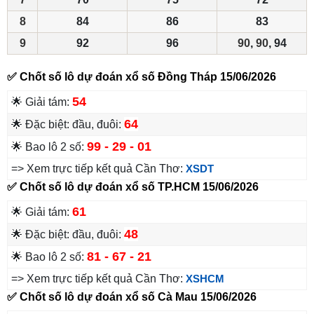
8
84
86
83
9
92
96
90
,
90
, 94
✅ Chốt số lô dự đoán xổ số Đồng Tháp 15/06/2026
54
🌟 Giải tám:
64
🌟 Đặc biệt: đầu, đuôi:
99 - 29 - 01
🌟 Bao lô 2 số:
=> Xem trực tiếp kết quả Cần Thơ:
XSDT
✅ Chốt số lô dự đoán xổ số TP.HCM 15/06/2026
61
🌟 Giải tám:
48
🌟 Đặc biệt: đầu, đuôi:
81 - 67 - 21
🌟 Bao lô 2 số:
=> Xem trực tiếp kết quả Cần Thơ:
XSHCM
✅ Chốt số lô dự đoán xổ số Cà Mau 15/06/2026