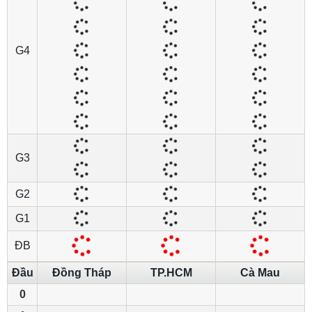
G4
G3
G2
G1
ĐB
Đầu
Đồng Tháp
TP.HCM
Cà Mau
0