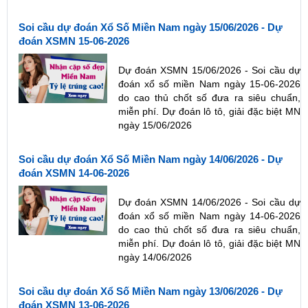
Soi cầu dự đoán Xổ Số Miền Nam ngày 15/06/2026 - Dự
đoán XSMN 15-06-2026
Dự đoán XSMN 15/06/2026 - Soi cầu dự
đoán xổ số miền Nam ngày 15-06-2026
do cao thủ chốt số đưa ra siêu chuẩn,
miễn phí. Dự đoán lô tô, giải đặc biệt MN
ngày 15/06/2026
Soi cầu dự đoán Xổ Số Miền Nam ngày 14/06/2026 - Dự
đoán XSMN 14-06-2026
Dự đoán XSMN 14/06/2026 - Soi cầu dự
đoán xổ số miền Nam ngày 14-06-2026
do cao thủ chốt số đưa ra siêu chuẩn,
miễn phí. Dự đoán lô tô, giải đặc biệt MN
ngày 14/06/2026
Soi cầu dự đoán Xổ Số Miền Nam ngày 13/06/2026 - Dự
đoán XSMN 13-06-2026