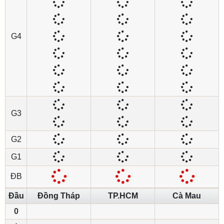
G4
G3
G2
G1
ĐB
Đầu
Đồng Tháp
TP.HCM
Cà Mau
0