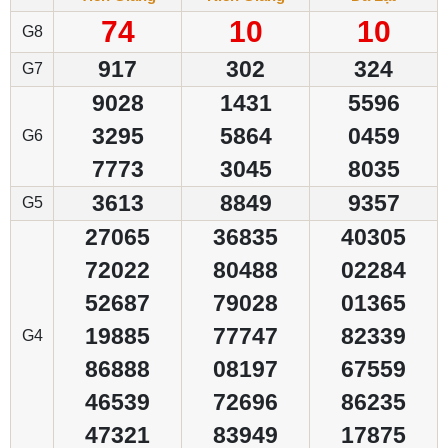
74
10
10
G8
917
302
324
G7
9028
1431
5596
3295
5864
0459
G6
7773
3045
8035
3613
8849
9357
G5
27065
36835
40305
72022
80488
02284
52687
79028
01365
19885
77747
82339
G4
86888
08197
67559
46539
72696
86235
47321
83949
17875