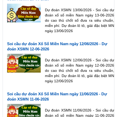
Dự đoán XSMN 13/06/2026 - Soi cầu dự
đoán xổ số miền Nam ngày 13-06-2026
do cao thủ chốt số đưa ra siêu chuẩn,
miễn phí. Dự đoán lô tô, giải đặc biệt MN
ngày 13/06/2026
Soi cầu dự đoán Xổ Số Miền Nam ngày 12/06/2026 - Dự
đoán XSMN 12-06-2026
Dự đoán XSMN 12/06/2026 - Soi cầu dự
đoán xổ số miền Nam ngày 12-06-2026
do cao thủ chốt số đưa ra siêu chuẩn,
miễn phí. Dự đoán lô tô, giải đặc biệt MN
ngày 12/06/2026
Soi cầu dự đoán Xổ Số Miền Nam ngày 11/06/2026 - Dự
đoán XSMN 11-06-2026
Dự đoán XSMN 11/06/2026 - Soi cầu dự
đoán xổ số miền Nam ngày 11-06-2026