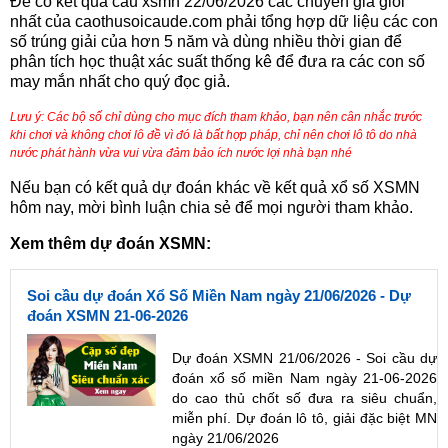
Để có kết quả cầu xsmn 22/06/2026 các chuyên gia giỏi
nhất của caothusoicaude.com phải tổng hợp dữ liệu các con
số trúng giải của hơn 5 năm và dùng nhiều thời gian để
phân tích học thuật xác suất thống kê để đưa ra các con số
may mắn nhất cho quý đọc giả.
Lưu ý: Các bộ số chỉ dùng cho mục đích tham khảo, bạn nên cân nhắc trước
khi chơi và không chơi lô đề vì đó là bất hợp pháp, chỉ nên chơi lô tô do nhà
nước phát hành vừa vui vừa đảm bảo ích nước lợi nhà bạn nhé
Nếu bạn có kết quả dự đoán khác về kết quả xổ số XSMN
hôm nay, mời bình luận chia sẻ để mọi người tham khảo.
Xem thêm dự đoán XSMN:
Soi cầu dự đoán Xổ Số Miền Nam ngày 21/06/2026 - Dự
đoán XSMN 21-06-2026
Dự đoán XSMN 21/06/2026 - Soi cầu dự
đoán xổ số miền Nam ngày 21-06-2026
do cao thủ chốt số đưa ra siêu chuẩn,
miễn phí. Dự đoán lô tô, giải đặc biệt MN
ngày 21/06/2026