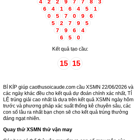
4
2
2
9
7
7
8
3
6
4
1
6
4
5
1
0
5
7
0
9
6
5
2
7
9
5
7
9
6
4
6
5
0
Kết quả tạo cầu:
15
15
BÍ KÍP giúp caothusoicaude.com cầu XSMN 22/06/2026 và
các ngày khác đều cho kết quả dự đoán chính xác nhất, TỈ
LỆ trúng giải cao nhất là dựa trên kết quả XSMN ngày hôm
trước và phương pháp xác suất thống kê chuyên sâu, các
con số lâu ra nhất bạn chọn sẽ cho kết quả trúng thưởng
đáng ngạt nhiên.
Quay thử XSMN thử vận may