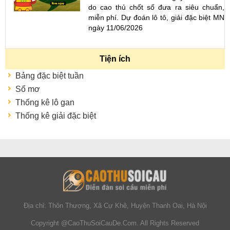
do cao thủ chốt số đưa ra siêu chuẩn,
miễn phí. Dự đoán lô tô, giải đặc biệt MN
ngày 11/06/2026
Tiện ích
Bảng đặc biệt tuần
Sổ mơ
Thống kê lô gan
Thống kê giải đặc biệt
Địa chỉ: Thôn Thượng, Xã Cự Khê, Huyện Thanh Oai, Hà Nội
Copyright @CaoThuSoiCauDe.Com. All Rights Reserved