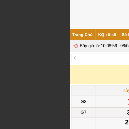
Trang Chủ
KQ xổ số
Sổ
Bây giờ là:
10:08:56
- 08/
Tâ
G8
G7
2