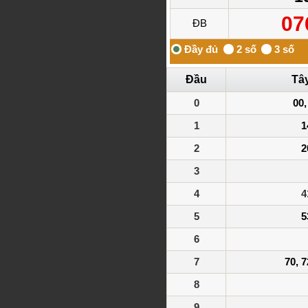
07
ĐB
Đầu
Tâ
0
00,
1
1
2
2
3
4
4
5
5
6
7
70, 7
8
9