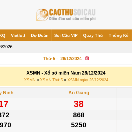
 KQ
Vietlott
Dự Đoán
Soi Cầu VIP
Quay Thử
Thống Kê
08/2026
Thứ 5
-
XSMN - Xổ số miền Nam 26/12/2024
»
»
XSMN
XSMN Thứ 5
XSMN ngày 26/12/2024
y Ninh
An Giang
17
38
372
868
970
5250