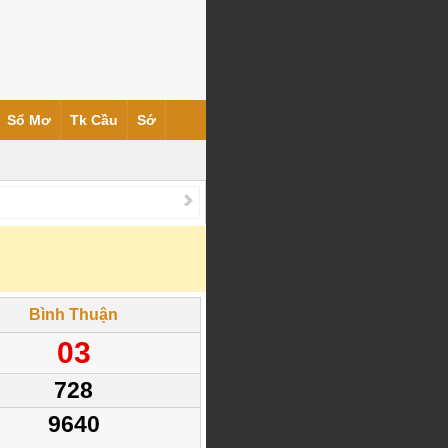
Sổ Mơ
Tk Cầu
Sớ
Bình Thuận
03
728
9640