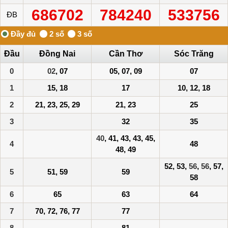
686702
784240
533756
ĐB
Đầu
Đồng Nai
Cần Thơ
Sóc Trăng
0
02
, 07
05, 07, 09
07
1
15, 18
17
10, 12, 18
2
21, 23, 25, 29
21, 23
25
3
32
35
40
, 41, 43, 43, 45,
4
48
48, 49
52, 53,
56
,
56
, 57,
5
51, 59
59
58
6
65
63
64
7
70, 72, 76, 77
77
8
81