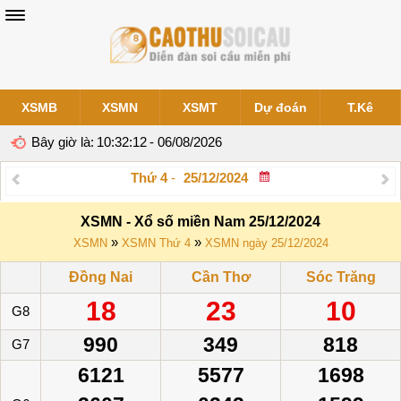
XSMB
XSMN
XSMT
Dự đoán
T.Kê
Bây giờ là:
10:32:12
- 06/08/2026
Thứ 4
-
XSMN - Xổ số miền Nam 25/12/2024
»
»
XSMN
XSMN Thứ 4
XSMN ngày 25/12/2024
Đồng Nai
Cần Thơ
Sóc Trăng
18
23
10
G8
990
349
818
G7
6121
5577
1698