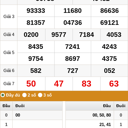
93333
11680
86636
Giải 3
81357
04736
69121
0200
9577
7184
4053
Giải 4
8435
7241
4243
Giải 5
9754
8697
4375
582
727
052
Giải 6
50
47
83
63
Giải 7
Đầu
Đuôi
Đầu
Đuôi
0
00
00, 50, 80
0
1
21, 41
1