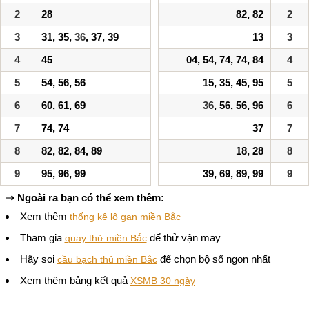
2
28
82, 82
2
3
31, 35,
36
, 37, 39
13
3
4
45
04, 54, 74, 74, 84
4
5
54, 56, 56
15, 35, 45, 95
5
6
60, 61, 69
36
, 56, 56, 96
6
7
74, 74
37
7
8
82, 82, 84, 89
18, 28
8
9
95, 96, 99
39, 69, 89, 99
9
⇒ Ngoài ra bạn có thể xem thêm:
Xem thêm
thống kê lô gan miền Bắc
Tham gia
để thử vận may
quay thử miền Bắc
Hãy soi
để chọn bộ số ngon nhất
cầu bạch thủ miền Bắc
Xem thêm bảng kết quả
XSMB 30 ngày