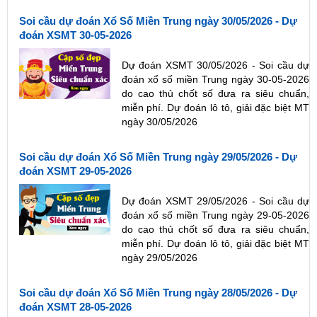
Soi cầu dự đoán Xổ Số Miền Trung ngày 30/05/2026 - Dự
đoán XSMT 30-05-2026
Dự đoán XSMT 30/05/2026 - Soi cầu dự
đoán xổ số miền Trung ngày 30-05-2026
do cao thủ chốt số đưa ra siêu chuẩn,
miễn phí. Dự đoán lô tô, giải đặc biệt MT
ngày 30/05/2026
Soi cầu dự đoán Xổ Số Miền Trung ngày 29/05/2026 - Dự
đoán XSMT 29-05-2026
Dự đoán XSMT 29/05/2026 - Soi cầu dự
đoán xổ số miền Trung ngày 29-05-2026
do cao thủ chốt số đưa ra siêu chuẩn,
miễn phí. Dự đoán lô tô, giải đặc biệt MT
ngày 29/05/2026
Soi cầu dự đoán Xổ Số Miền Trung ngày 28/05/2026 - Dự
đoán XSMT 28-05-2026