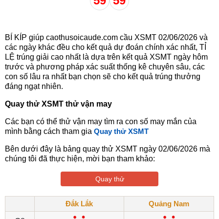
59
59
BÍ KÍP giúp caothusoicaude.com cầu XSMT 02/06/2026 và
các ngày khác đều cho kết quả dự đoán chính xác nhất, TỈ
LỆ trúng giải cao nhất là dựa trên kết quả XSMT ngày hôm
trước và phương pháp xác suất thống kê chuyên sâu, các
con số lâu ra nhất bạn chọn sẽ cho kết quả trúng thưởng
đáng ngạt nhiên.
Quay thử XSMT thử vận may
Các bạn có thể thử vận may tìm ra con số may mắn của
mình bằng cách tham gia
Quay thử XSMT
Bên dưới đây là bảng quay thử XSMT ngày 02/06/2026 mà
chúng tôi đã thực hiện, mời bạn tham khảo:
Quay thử
Đắk Lắk
Quảng Nam