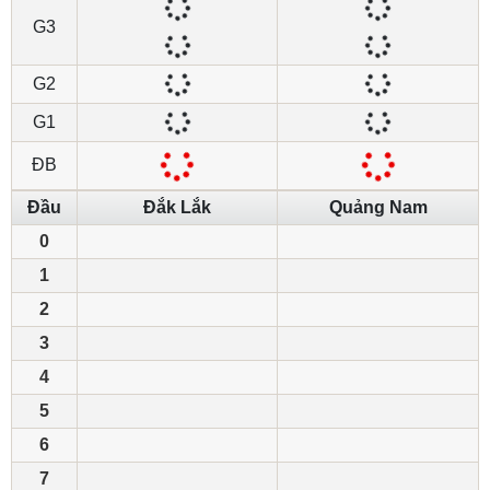
G3
G2
G1
ĐB
Đầu
Đắk Lắk
Quảng Nam
0
1
2
3
4
5
6
7