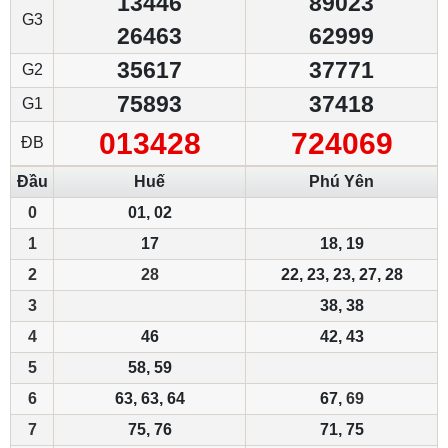
13446
89023
G3
26463
62999
35617
37771
G2
75893
37418
G1
013428
724069
ĐB
Đầu
Huế
Phú Yên
0
01, 02
1
17
18, 19
2
28
22, 23, 23, 27, 28
3
38, 38
4
46
42, 43
5
58, 59
6
63, 63, 64
67,
69
7
75, 76
71, 75