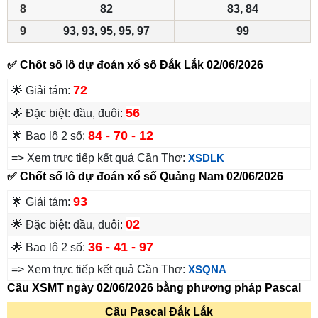
8
82
83, 84
9
93, 93, 95, 95, 97
99
✅ Chốt số lô dự đoán xổ số Đắk Lắk 02/06/2026
72
🌟 Giải tám:
56
🌟 Đặc biệt: đầu, đuôi:
84 - 70 - 12
🌟 Bao lô 2 số:
=> Xem trực tiếp kết quả Cần Thơ:
XSDLK
✅ Chốt số lô dự đoán xổ số Quảng Nam 02/06/2026
93
🌟 Giải tám:
02
🌟 Đặc biệt: đầu, đuôi:
36 - 41 - 97
🌟 Bao lô 2 số:
=> Xem trực tiếp kết quả Cần Thơ:
XSQNA
Cầu XSMT ngày 02/06/2026 bằng phương pháp Pascal
Cầu Pascal Đắk Lắk