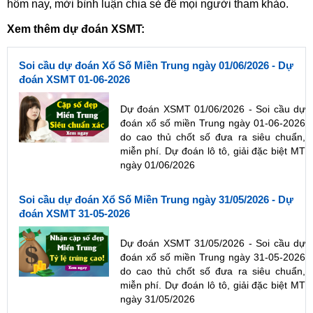
hôm nay, mời bình luận chia sẻ để mọi người tham khảo.
Xem thêm dự đoán XSMT:
Soi cầu dự đoán Xổ Số Miền Trung ngày 01/06/2026 - Dự
đoán XSMT 01-06-2026
Dự đoán XSMT 01/06/2026 - Soi cầu dự
đoán xổ số miền Trung ngày 01-06-2026
do cao thủ chốt số đưa ra siêu chuẩn,
miễn phí. Dự đoán lô tô, giải đặc biệt MT
ngày 01/06/2026
Soi cầu dự đoán Xổ Số Miền Trung ngày 31/05/2026 - Dự
đoán XSMT 31-05-2026
Dự đoán XSMT 31/05/2026 - Soi cầu dự
đoán xổ số miền Trung ngày 31-05-2026
do cao thủ chốt số đưa ra siêu chuẩn,
miễn phí. Dự đoán lô tô, giải đặc biệt MT
ngày 31/05/2026