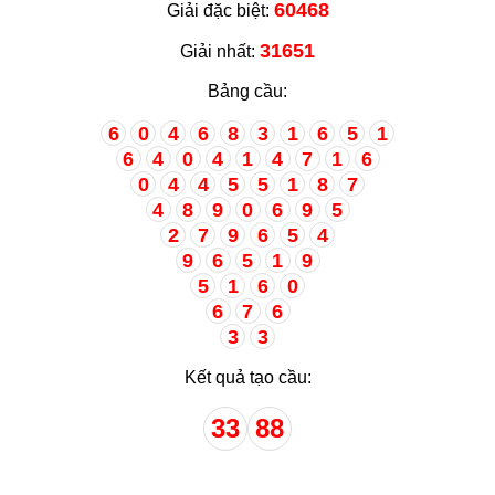
60468
Giải đặc biệt:
31651
Giải nhất:
Bảng cầu:
6
0
4
6
8
3
1
6
5
1
6
4
0
4
1
4
7
1
6
0
4
4
5
5
1
8
7
4
8
9
0
6
9
5
2
7
9
6
5
4
9
6
5
1
9
5
1
6
0
6
7
6
3
3
Kết quả tạo cầu:
33
88