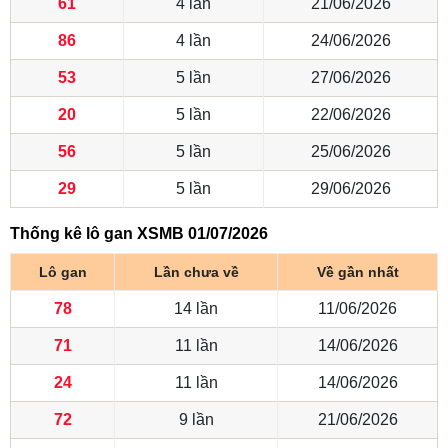
61
4 lần
21/06/2026
86
4 lần
24/06/2026
53
5 lần
27/06/2026
20
5 lần
22/06/2026
56
5 lần
25/06/2026
29
5 lần
29/06/2026
Thống kê lô gan XSMB 01/07/2026
Lô gan
Lần chưa về
Về gần nhất
78
14 lần
11/06/2026
71
11 lần
14/06/2026
24
11 lần
14/06/2026
72
9 lần
21/06/2026