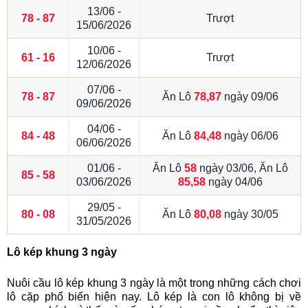
13/06 -
78 - 87
Trượt
15/06/2026
10/06 -
61 - 16
Trượt
12/06/2026
07/06 -
78 - 87
Ăn Lô
78,87
ngày 09/06
09/06/2026
04/06 -
84 - 48
Ăn Lô
84,48
ngày 06/06
06/06/2026
01/06 -
Ăn Lô
58
ngày 03/06, Ăn Lô
85 - 58
03/06/2026
85,58
ngày 04/06
29/05 -
80 - 08
Ăn Lô
80,08
ngày 30/05
31/05/2026
Lô kép khung 3 ngày
Nuôi cầu lô kép khung 3 ngày là một trong những cách chơi
lô cặp phổ biến hiện nay. Lô kép là con lô không bị về