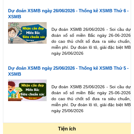
Dự đoán XSMB ngày 26/06/2026 - Thống kê XSMB Thứ 6 -
XSMB
Dự đoán XSMB 26/06/2026 - Soi cầu dự
đoán xổ số miền Bắc ngày 26-06-2026
do cao thủ chốt số đưa ra siêu chuẩn,
miễn phí. Dự đoán lô tô, giải đặc biệt MB
ngày 26/06/2026
Dự đoán XSMB ngày 25/06/2026 - Thống kê XSMB Thứ 5 -
XSMB
Dự đoán XSMB 25/06/2026 - Soi cầu dự
đoán xổ số miền Bắc ngày 25-06-2026
do cao thủ chốt số đưa ra siêu chuẩn,
miễn phí. Dự đoán lô tô, giải đặc biệt MB
ngày 25/06/2026
Tiện ích