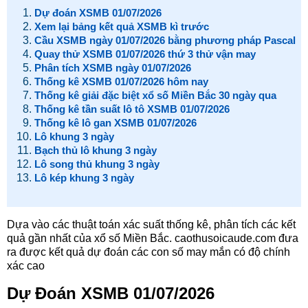
Dự đoán XSMB 01/07/2026
Xem lại bảng kết quả XSMB kì trước
Cầu XSMB ngày 01/07/2026 bằng phương pháp Pascal
Quay thử XSMB 01/07/2026 thứ 3 thử vận may
Phân tích XSMB ngày 01/07/2026
Thống kê XSMB 01/07/2026 hôm nay
Thống kê giải đặc biệt xổ số Miền Bắc 30 ngày qua
Thống kê tần suất lô tô XSMB 01/07/2026
Thống kê lô gan XSMB 01/07/2026
Lô khung 3 ngày
Bạch thủ lô khung 3 ngày
Lô song thủ khung 3 ngày
Lô kép khung 3 ngày
Dựa vào các thuật toán xác suất thống kê, phân tích các kết
quả gần nhất của xổ số Miền Bắc. caothusoicaude.com đưa
ra được kết quả dự đoán các con số may mắn có độ chính
xác cao
Dự Đoán XSMB 01/07/2026