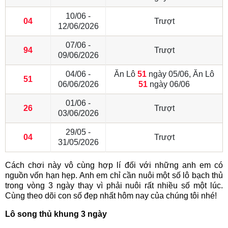
10/06 -
04
Trượt
12/06/2026
07/06 -
94
Trượt
09/06/2026
04/06 -
Ăn Lô
51
ngày 05/06, Ăn Lô
51
06/06/2026
51
ngày 06/06
01/06 -
26
Trượt
03/06/2026
29/05 -
04
Trượt
31/05/2026
Cách chơi này vô cùng hợp lí đối với những anh em có
nguồn vốn hạn hẹp. Anh em chỉ cần nuôi một số lô bạch thủ
trong vòng 3 ngày thay vì phải nuôi rất nhiều số một lúc.
Cùng theo dõi con số đẹp nhất hôm nay của chúng tôi nhé!
Lô song thủ khung 3 ngày