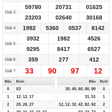
59780
20731
01625
Giải 3
23203
02640
30168
1992
5360
0537
8142
Giải 4
3932
1982
4526
Giải 5
9295
8417
6527
359
277
412
Giải 6
33
90
97
12
Giải 7
Đầu
Đuôi
Đầu
Đuôi
0
03
30, 40, 60, 80, 90
0
1
12, 12, 17
31, 51
1
2
25, 26, 27
12, 12, 32, 42, 82, 92
2