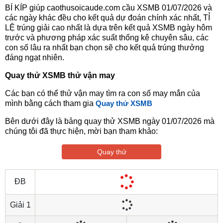
BÍ KÍP giúp caothusoicaude.com cầu XSMB 01/07/2026 và
các ngày khác đều cho kết quả dự đoán chính xác nhất, TỈ
LỆ trúng giải cao nhất là dựa trên kết quả XSMB ngày hôm
trước và phương pháp xác suất thống kê chuyên sâu, các
con số lâu ra nhất bạn chọn sẽ cho kết quả trúng thưởng
đáng ngạt nhiên.
Quay thử XSMB thử vận may
Các bạn có thể thử vận may tìm ra con số may mắn của
mình bằng cách tham gia
Quay thử XSMB
Bên dưới đây là bảng quay thử XSMB ngày 01/07/2026 mà
chúng tôi đã thực hiện, mời bạn tham khảo:
Quay thử
ĐB
Giải 1