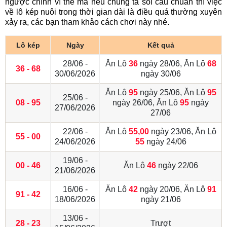
ngược chính vì thế mà nếu chúng ta soi cầu chuẩn thì việc
về lô kép nuôi trong thời gian dài là điều quá thường xuyên
xảy ra, các bạn tham khảo cách chơi này nhé.
Lô kép
Ngày
Kết quả
28/06 -
Ăn Lô
36
ngày 28/06, Ăn Lô
68
36 - 68
30/06/2026
ngày 30/06
Ăn Lô
95
ngày 25/06, Ăn Lô
95
25/06 -
08 - 95
ngày 26/06, Ăn Lô
95
ngày
27/06/2026
27/06
22/06 -
Ăn Lô
55,00
ngày 23/06, Ăn Lô
55 - 00
24/06/2026
55
ngày 24/06
19/06 -
00 - 46
Ăn Lô
46
ngày 22/06
21/06/2026
16/06 -
Ăn Lô
42
ngày 20/06, Ăn Lô
91
91 - 42
18/06/2026
ngày 21/06
13/06 -
28 - 23
Trượt