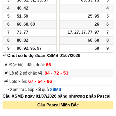
3
30, 31, 32, 33, 37
03, 33, 73
3
4
40, 42
4
5
51, 59
25, 95
5
6
60,
68
,
68
26
6
7
73, 77
17, 27, 37, 77, 97
7
8
80, 82
68
,
68
8
9
90, 92, 95, 97
59
9
✅ Chốt số lô dự đoán XSMB 01/07/2026
66
🌟 Đặc biệt: đầu, đuôi:
84 - 72 - 53
🌟 Lô tô 2 số chắc về:
67 - 54 - 96
🌟 Loto xiên:
=> Xem trực tiếp kết quả
XSMB
Cầu XSMB ngày 01/07/2026 bằng phương pháp Pascal
Cầu Pascal Miền Bắc