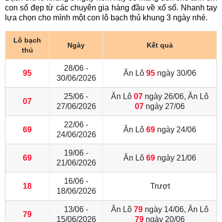
con số đẹp từ các chuyên gia hàng đầu về xổ số. Nhanh tay
lựa chọn cho mình một con lô bạch thủ khung 3 ngày nhé.
Lô bạch
Ngày
Kết quả
thủ
28/06 -
95
Ăn Lô
95
ngày 30/06
30/06/2026
25/06 -
Ăn Lô
07
ngày 26/06, Ăn Lô
07
27/06/2026
07
ngày 27/06
22/06 -
69
Ăn Lô
69
ngày 24/06
24/06/2026
19/06 -
69
Ăn Lô
69
ngày 21/06
21/06/2026
16/06 -
18
Trượt
18/06/2026
13/06 -
Ăn Lô
79
ngày 14/06, Ăn Lô
79
15/06/2026
79
ngày 20/06