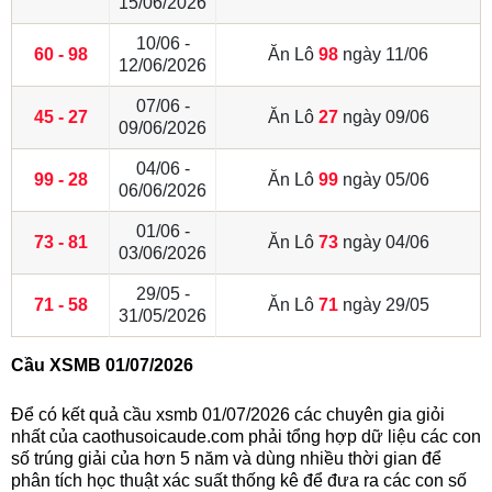
15/06/2026
10/06 -
60 - 98
Ăn Lô
98
ngày 11/06
12/06/2026
07/06 -
45 - 27
Ăn Lô
27
ngày 09/06
09/06/2026
04/06 -
99 - 28
Ăn Lô
99
ngày 05/06
06/06/2026
01/06 -
73 - 81
Ăn Lô
73
ngày 04/06
03/06/2026
29/05 -
71 - 58
Ăn Lô
71
ngày 29/05
31/05/2026
Cầu XSMB 01/07/2026
Để có kết quả cầu xsmb 01/07/2026 các chuyên gia giỏi
nhất của caothusoicaude.com phải tổng hợp dữ liệu các con
số trúng giải của hơn 5 năm và dùng nhiều thời gian để
phân tích học thuật xác suất thống kê để đưa ra các con số