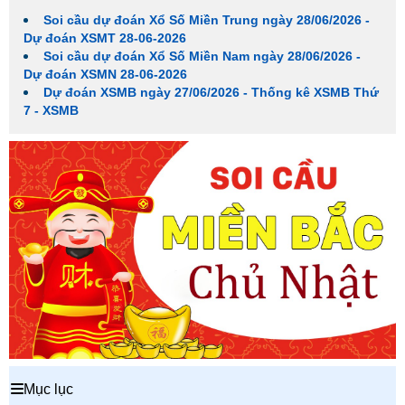
Soi cầu dự đoán Xổ Số Miền Trung ngày 28/06/2026 -
Dự đoán XSMT 28-06-2026
Soi cầu dự đoán Xổ Số Miền Nam ngày 28/06/2026 -
Dự đoán XSMN 28-06-2026
Dự đoán XSMB ngày 27/06/2026 - Thống kê XSMB Thứ
7 - XSMB
Mục lục