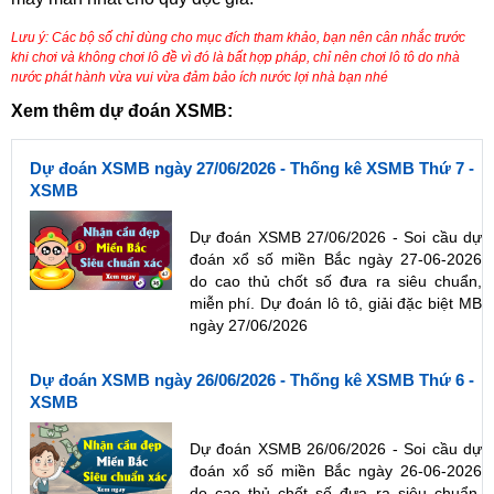
Lưu ý: Các bộ số chỉ dùng cho mục đích tham khảo, bạn nên cân nhắc trước
khi chơi và không chơi lô đề vì đó là bất hợp pháp, chỉ nên chơi lô tô do nhà
nước phát hành vừa vui vừa đảm bảo ích nước lợi nhà bạn nhé
Xem thêm dự đoán XSMB:
Dự đoán XSMB ngày 27/06/2026 - Thống kê XSMB Thứ 7 -
XSMB
Dự đoán XSMB 27/06/2026 - Soi cầu dự
đoán xổ số miền Bắc ngày 27-06-2026
do cao thủ chốt số đưa ra siêu chuẩn,
miễn phí. Dự đoán lô tô, giải đặc biệt MB
ngày 27/06/2026
Dự đoán XSMB ngày 26/06/2026 - Thống kê XSMB Thứ 6 -
XSMB
Dự đoán XSMB 26/06/2026 - Soi cầu dự
đoán xổ số miền Bắc ngày 26-06-2026
do cao thủ chốt số đưa ra siêu chuẩn,