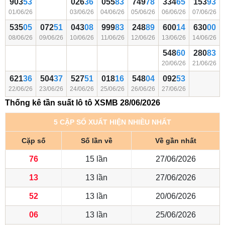
903
53
026
36
055
83
749
78
334
65
153
93
01/06/26
03/06/26
04/06/26
05/06/26
06/06/26
07/06/26
535
05
072
51
043
08
999
83
248
89
600
14
630
00
08/06/26
09/06/26
10/06/26
11/06/26
12/06/26
13/06/26
14/06/26
548
60
280
83
20/06/26
21/06/26
621
36
504
37
527
51
018
16
548
04
092
53
22/06/26
23/06/26
24/06/26
25/06/26
26/06/26
27/06/26
Thống kê tần suất lô tô XSMB 28/06/2026
5 CẶP SỐ XUẤT HIỆN NHIỀU NHẤT
Cặp số
Số lần về
Về gần nhất
76
15 lần
27/06/2026
13
13 lần
27/06/2026
52
13 lần
20/06/2026
06
13 lần
25/06/2026