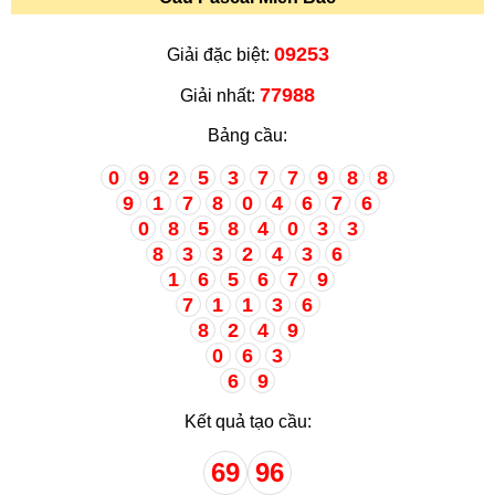
09253
Giải đặc biệt:
77988
Giải nhất:
Bảng cầu:
0
9
2
5
3
7
7
9
8
8
9
1
7
8
0
4
6
7
6
0
8
5
8
4
0
3
3
8
3
3
2
4
3
6
1
6
5
6
7
9
7
1
1
3
6
8
2
4
9
0
6
3
6
9
Kết quả tạo cầu:
69
96