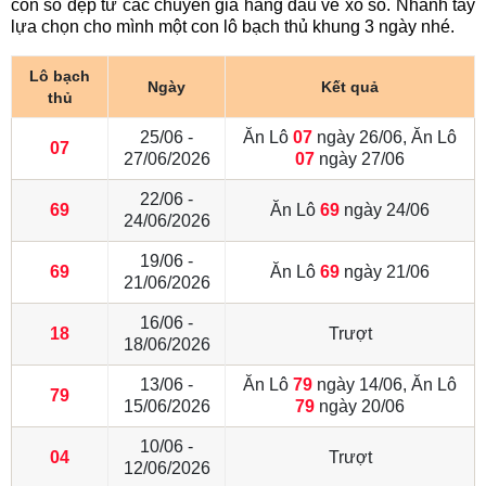
con số đẹp từ các chuyên gia hàng đầu về xổ số. Nhanh tay
lựa chọn cho mình một con lô bạch thủ khung 3 ngày nhé.
Lô bạch
Ngày
Kết quả
thủ
25/06 -
Ăn Lô
07
ngày 26/06, Ăn Lô
07
27/06/2026
07
ngày 27/06
22/06 -
69
Ăn Lô
69
ngày 24/06
24/06/2026
19/06 -
69
Ăn Lô
69
ngày 21/06
21/06/2026
16/06 -
18
Trượt
18/06/2026
13/06 -
Ăn Lô
79
ngày 14/06, Ăn Lô
79
15/06/2026
79
ngày 20/06
10/06 -
04
Trượt
12/06/2026