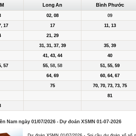
CM
Long An
Bình Phước
3
02, 08
09
7, 17
17
11, 13
4
21, 29
31, 31, 37, 39
35, 39
41, 43, 44
40
5, 57
55,
58
,
58
51, 55, 59
64, 69
60, 64, 67
75
70, 70, 73, 73, 75
81
8
iền Nam ngày 01/07/2026 - Dự đoán XSMN 01-07-2026
Dự đoán XSMN 01/07/2026 - Soi cầu dự đoán xổ số 