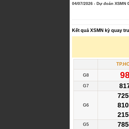
04/07/2026 - Dự đoán XSMN 
Kết quả XSMN kỳ quay tr
TP.H
9
G8
81
G7
725
810
G6
215
785
G5