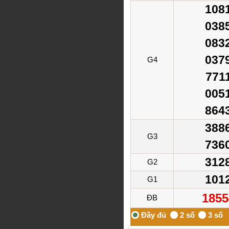
108
038
083
037
G4
771
005
864
388
G3
736
312
G2
101
G1
1855
ĐB