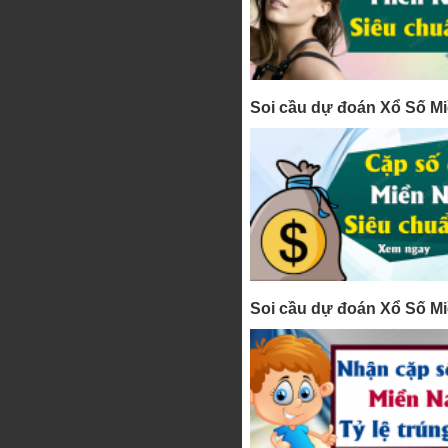
Soi cầu dự đoán Xổ Số M
Soi cầu dự đoán Xổ Số M