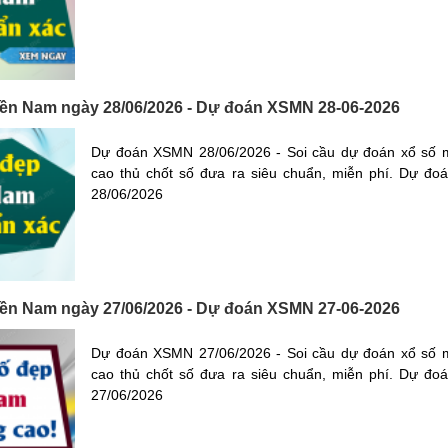
iền Nam ngày 28/06/2026 - Dự đoán XSMN 28-06-2026
Dự đoán XSMN 28/06/2026 - Soi cầu dự đoán xổ số 
cao thủ chốt số đưa ra siêu chuẩn, miễn phí. Dự đoán
28/06/2026
iền Nam ngày 27/06/2026 - Dự đoán XSMN 27-06-2026
Dự đoán XSMN 27/06/2026 - Soi cầu dự đoán xổ số 
cao thủ chốt số đưa ra siêu chuẩn, miễn phí. Dự đoán
27/06/2026