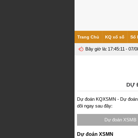
Trang Chủ
KQ xổ số
Sổ
Bây giờ là:
17:45:12
- 07/
DỰ 
Dự đoán KQXSMN - Dự đoán xổ
dõi ngay sau đây:
Dự đoán XSMB
Dự đoán XSMN