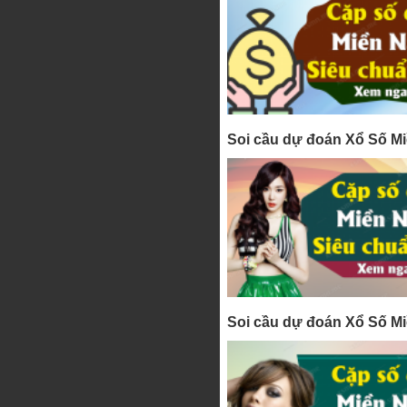
Soi cầu dự đoán Xổ Số M
Soi cầu dự đoán Xổ Số M