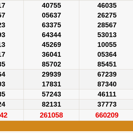
17
40755
46035
57
05637
26275
23
63375
28567
93
64344
53013
13
45269
10055
17
36041
05364
35
85702
85451
64
29939
67239
03
17831
87340
85
57243
46111
24
82131
37773
42
261058
660209