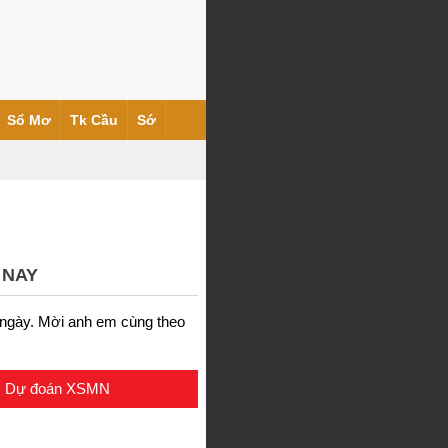
Sổ Mơ
Tk Cầu
Sớ
 NAY
 ngày. Mời anh em cùng theo
Dự đoán XSMN