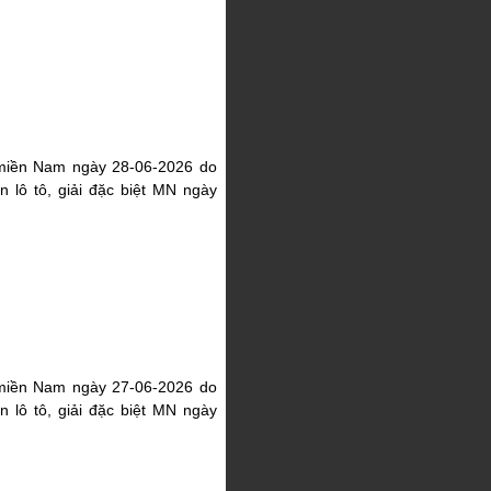
miền Nam ngày 28-06-2026 do
 lô tô, giải đặc biệt MN ngày
miền Nam ngày 27-06-2026 do
 lô tô, giải đặc biệt MN ngày