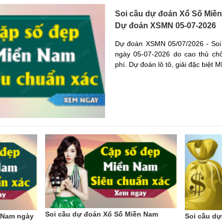
Soi cầu dự đoán Xổ Số Miền
Dự đoán XSMN 05-07-2026
Dự đoán XSMN 05/07/2026 - Soi
ngày 05-07-2026 do cao thủ chố
phí. Dự đoán lô tô, giải đặc biệt
Soi cầu dự đoán Xổ Số Miền Nam
 Nam ngày
Soi cầu d