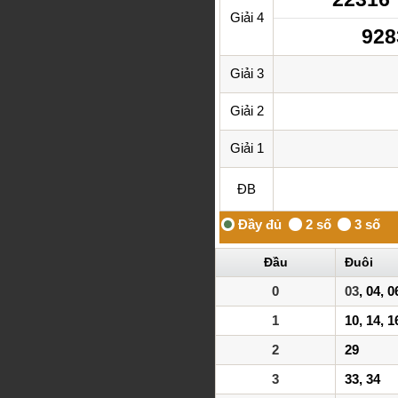
Giải 4
928
Giải 3
Giải 2
Giải 1
ĐB
Đầu
Đuôi
0
03
, 04, 0
1
10, 14, 1
2
29
3
33, 34