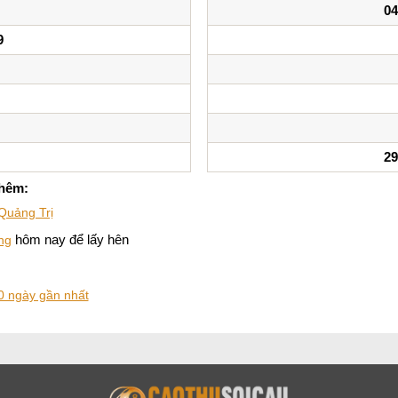
04
9
29
thêm:
 Quảng Trị
hôm nay để lấy hên
ng
 ngày gần nhất