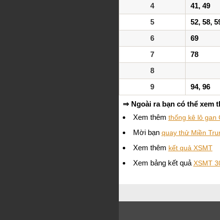
4
41, 49
5
52, 58, 5
6
69
7
78
8
9
94, 96
⇒ Ngoài ra bạn có thể xem 
Xem thêm
thống kê lô gan
Mời bạn
quay thử Miền Tru
Xem thêm
kết quả XSMT
Xem bảng kết quả
XSMT 30