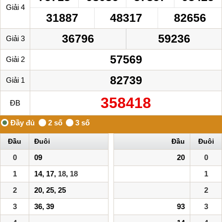
Giải 4
31887
48317
82656
36796
59236
Giải 3
57569
Giải 2
82739
Giải 1
358418
ĐB
Đầu
Đuôi
Đầu
Đuôi
0
09
20
0
1
14, 17,
18
,
18
1
2
20, 25, 25
2
3
36, 39
93
3