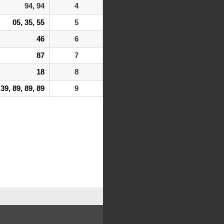
94
,
94
4
05, 35, 55
5
46
6
87
7
18
8
 39, 89, 89, 89
9