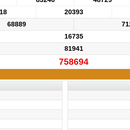
18
20393
68889
71
16735
81941
758694