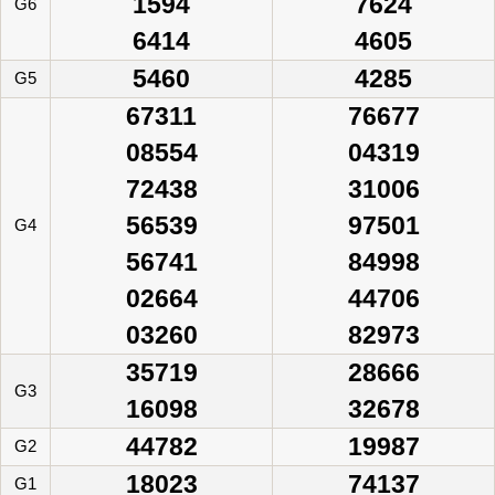
1594
7624
G6
6414
4605
5460
4285
G5
67311
76677
08554
04319
72438
31006
56539
97501
G4
56741
84998
02664
44706
03260
82973
35719
28666
G3
16098
32678
44782
19987
G2
18023
74137
G1