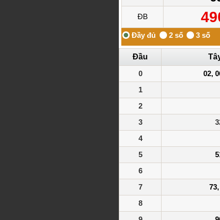
49
ĐB
Đầu
Tâ
0
02, 0
1
2
3
3
4
5
5
6
7
73,
8
9
9