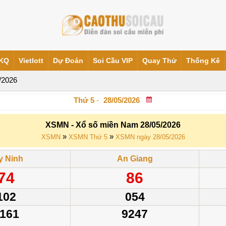
 KQ
Vietlott
Dự Đoán
Soi Cầu VIP
Quay Thử
Thống Kê
8/2026
Thứ 5
-
XSMN - Xổ số miền Nam 28/05/2026
»
»
XSMN
XSMN Thứ 5
XSMN ngày 28/05/2026
y Ninh
An Giang
74
86
102
054
161
9247