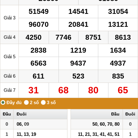
51549
14541
31054
Giải 3
96070
20841
13121
4250
7746
8751
8613
Giải 4
2838
1219
1634
Giải 5
6563
9437
4937
611
523
835
Giải 6
31
68
80
65
Giải 7
Đầu
Đuôi
Đầu
Đuôi
0
06,
09
50, 60, 70, 80
0
1
11, 13, 19
11, 21, 31, 41, 41, 51
1