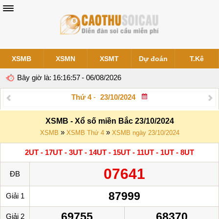
XSMB
XSMN
XSMT
Dự đoán
T.Kê
Bây giờ là:
16:16:57
- 06/08/2026
Thứ 4
-
XSMB - Xổ số miền Bắc 23/10/2024
»
»
XSMB
XSMB Thứ 4
XSMB ngày 23/10/2024
2UT - 17UT - 3UT - 14UT - 15UT - 11UT - 1UT - 8UT
07641
ĐB
87999
Giải 1
69755
68370
Giải 2