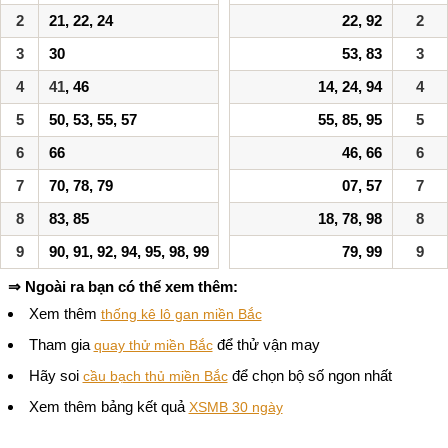
2
21, 22, 24
22, 92
2
3
30
53, 83
3
4
41
, 46
14, 24, 94
4
5
50, 53, 55, 57
55, 85, 95
5
6
66
46, 66
6
7
70, 78, 79
07, 57
7
8
83, 85
18, 78, 98
8
9
90, 91, 92, 94, 95, 98, 99
79, 99
9
⇒ Ngoài ra bạn có thể xem thêm:
Xem thêm
thống kê lô gan miền Bắc
Tham gia
để thử vận may
quay thử miền Bắc
Hãy soi
để chọn bộ số ngon nhất
cầu bạch thủ miền Bắc
Xem thêm bảng kết quả
XSMB 30 ngày