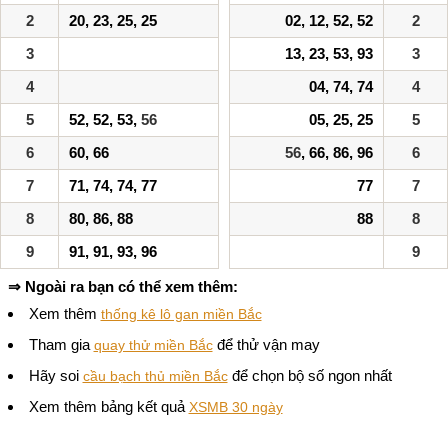
2
20, 23, 25, 25
02, 12, 52, 52
2
3
13, 23, 53, 93
3
4
04, 74, 74
4
5
52, 52, 53,
56
05, 25, 25
5
6
60, 66
56
, 66, 86, 96
6
7
71, 74, 74, 77
77
7
8
80, 86, 88
88
8
9
91, 91, 93, 96
9
⇒ Ngoài ra bạn có thể xem thêm:
Xem thêm
thống kê lô gan miền Bắc
Tham gia
để thử vận may
quay thử miền Bắc
Hãy soi
để chọn bộ số ngon nhất
cầu bạch thủ miền Bắc
Xem thêm bảng kết quả
XSMB 30 ngày