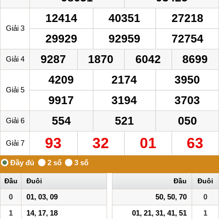
12414
40351
27218
Giải 3
29929
92959
72754
9287
1870
6042
8699
Giải 4
4209
2174
3950
Giải 5
9917
3194
3703
554
521
050
Giải 6
93
32
01
63
Giải 7
Đầu
Đuôi
Đầu
Đuôi
0
01, 03, 09
50, 50, 70
0
1
14, 17, 18
01, 21, 31, 41, 51
1