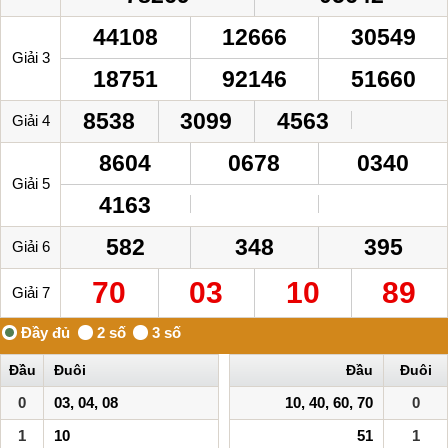
44108
12666
30549
Giải 3
18751
92146
51660
8538
3099
4563
Giải 4
8604
0678
0340
Giải 5
4163
582
348
395
Giải 6
70
03
10
89
Giải 7
Đầu
Đuôi
Đầu
Đuôi
0
03, 04, 08
10, 40, 60, 70
0
1
10
51
1