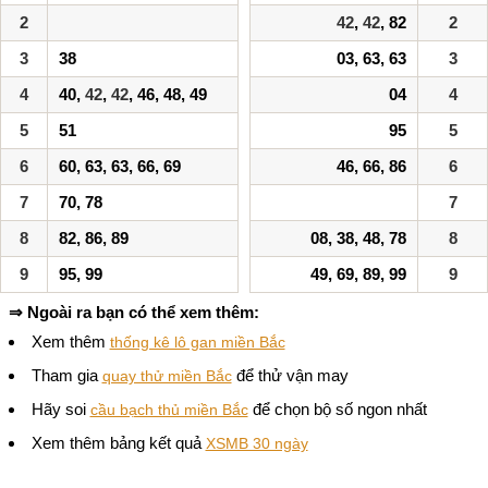
2
42
,
42
, 82
2
3
38
03, 63, 63
3
4
40,
42
,
42
, 46, 48, 49
04
4
5
51
95
5
6
60, 63, 63, 66, 69
46, 66, 86
6
7
70, 78
7
8
82, 86, 89
08, 38, 48, 78
8
9
95, 99
49, 69, 89, 99
9
⇒ Ngoài ra bạn có thể xem thêm:
Xem thêm
thống kê lô gan miền Bắc
Tham gia
để thử vận may
quay thử miền Bắc
Hãy soi
để chọn bộ số ngon nhất
cầu bạch thủ miền Bắc
Xem thêm bảng kết quả
XSMB 30 ngày