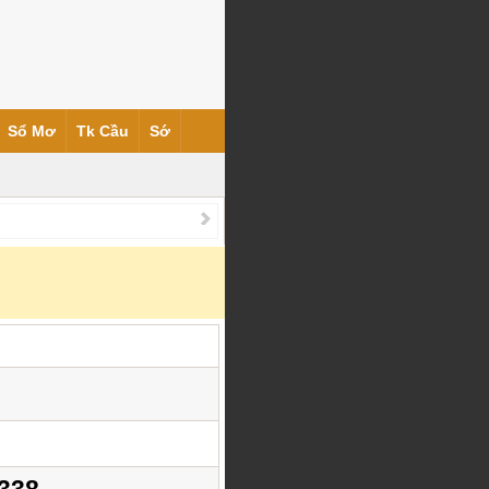
Sổ Mơ
Tk Cầu
Sớ