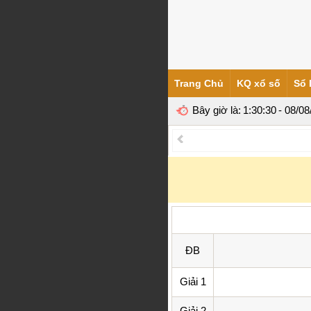
Trang Chủ
KQ xổ số
Sổ
Bây giờ là:
1:30:30
- 08/0
ĐB
Giải 1
Giải 2