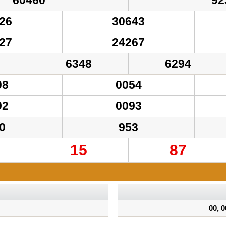
60460
92
26
30643
27
24267
6348
6294
08
0054
92
0093
0
953
15
87
00, 0