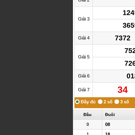
124
Giải 3
365
7372
Giải 4
75
Giải 5
72
01
Giải 6
34
Giải 7
Đầu
Đuôi
0
08
1
18