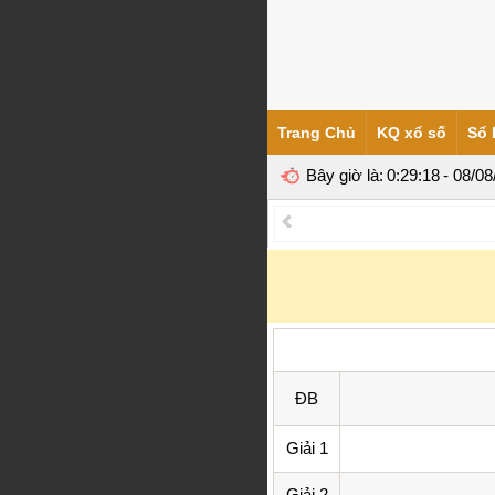
Trang Chủ
KQ xổ số
Sổ
Bây giờ là:
0:29:18
- 08/0
ĐB
Giải 1
Giải 2