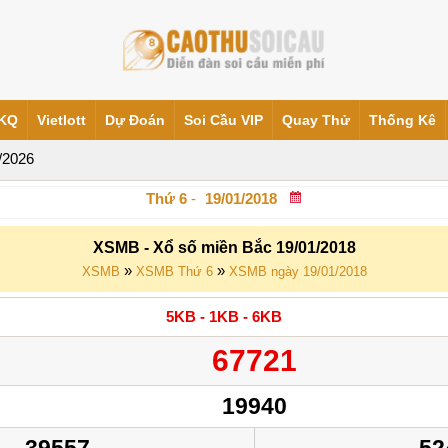
 KQ
Vietlott
Dự Đoán
Soi Cầu VIP
Quay Thử
Thống Kê
8/2026
Thứ 6
-
XSMB - Xổ số miền Bắc 19/01/2018
»
»
XSMB
XSMB Thứ 6
XSMB ngày 19/01/2018
5KB - 1KB - 6KB
67721
19940