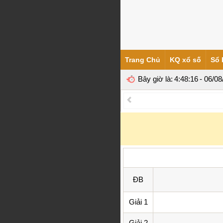
Trang Chủ
KQ xổ số
Sổ
Bây giờ là:
4:48:16
- 06/0
ĐB
Giải 1
Giải 2