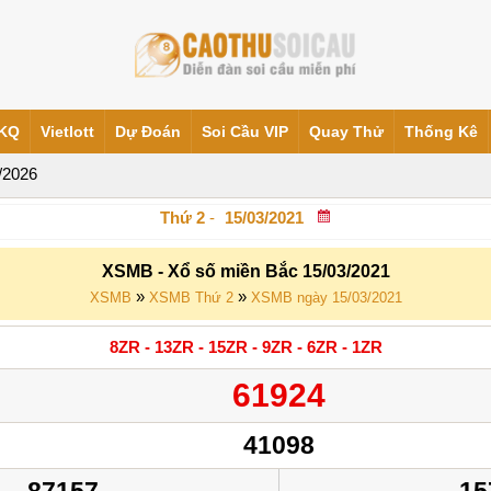
 KQ
Vietlott
Dự Đoán
Soi Cầu VIP
Quay Thử
Thống Kê
8/2026
Thứ 2
-
XSMB - Xổ số miền Bắc 15/03/2021
»
»
XSMB
XSMB Thứ 2
XSMB ngày 15/03/2021
8ZR - 13ZR - 15ZR - 9ZR - 6ZR - 1ZR
61924
41098