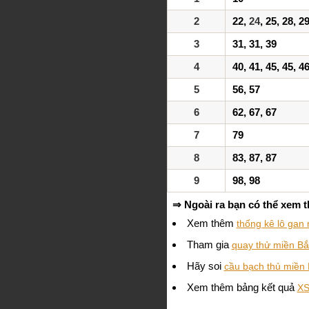
2
22,
24
, 25, 28, 2
3
31, 31, 39
4
40, 41, 45, 45, 4
5
56, 57
6
62, 67, 67
7
79
8
83, 87, 87
9
98, 98
⇒ Ngoài ra bạn có thể xem 
Xem thêm
thống kê lô gan
Tham gia
quay thử miền Bắ
Hãy soi
cầu bạch thủ miền
Xem thêm bảng kết quả
XS