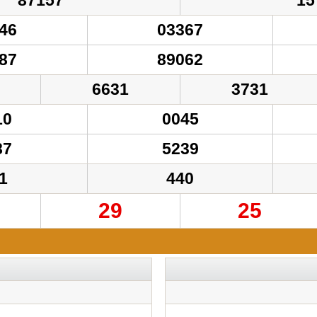
87157
15
46
03367
87
89062
6631
3731
10
0045
87
5239
1
440
29
25