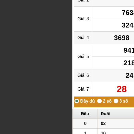
763
Giải 3
324
3698
Giải 4
94
Giải 5
21
24
Giải 6
28
Giải 7
Đầu
Đuôi
0
02
1
10