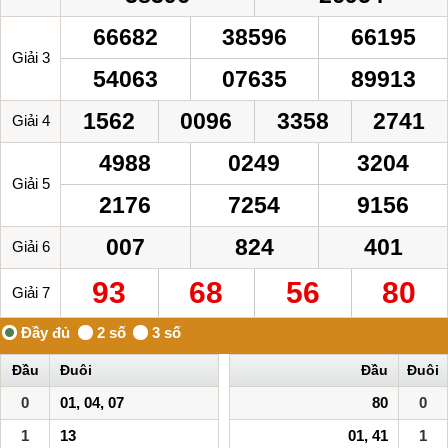
66682
38596
66195
Giải 3
54063
07635
89913
1562
0096
3358
2741
Giải 4
4988
0249
3204
Giải 5
2176
7254
9156
007
824
401
Giải 6
93
68
56
80
Giải 7
Đầu
Đuôi
Đầu
Đuôi
0
01, 04, 07
80
0
1
13
01, 41
1