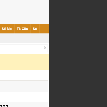
Sổ Mơ
Tk Cầu
Sớ