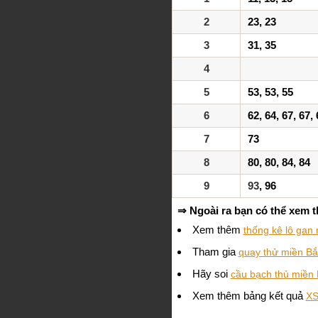
2
23, 23
3
31, 35
4
5
53, 53, 55
6
62, 64, 67, 67,
7
73
8
80, 80, 84, 84
9
93
, 96
⇒ Ngoài ra bạn có thể xem 
Xem thêm
thống kê lô gan
Tham gia
quay thử miền Bắ
Hãy soi
cầu bạch thủ miền
Xem thêm bảng kết quả
XS