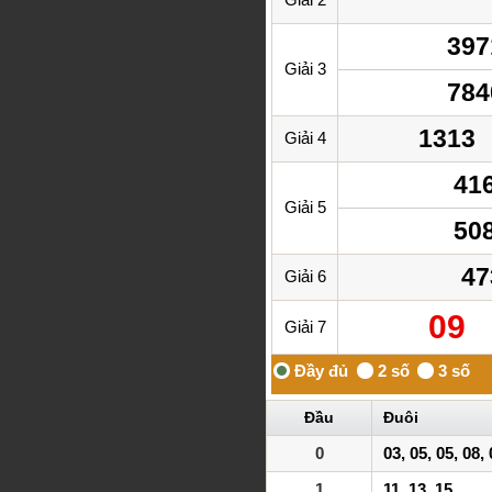
397
Giải 3
784
1313
Giải 4
41
Giải 5
50
47
Giải 6
09
Giải 7
Đầu
Đuôi
0
03, 05, 05, 08,
1
11, 13, 15