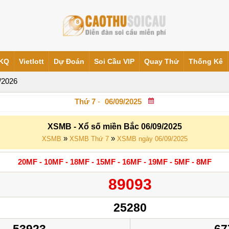
 KQ
Vietlott
Dự Đoán
Soi Cầu VIP
Quay Thử
Thống Kê
8/2026
Thứ 7
-
XSMB - Xổ số miền Bắc 06/09/2025
»
»
XSMB
XSMB Thứ 7
XSMB ngày 06/09/2025
20MF - 10MF - 18MF - 15MF - 16MF - 19MF - 5MF - 8MF
89093
25280