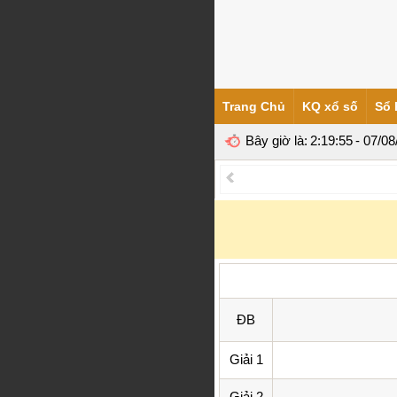
Trang Chủ
KQ xổ số
Sổ
Bây giờ là:
2:19:55
- 07/0
ĐB
Giải 1
Giải 2