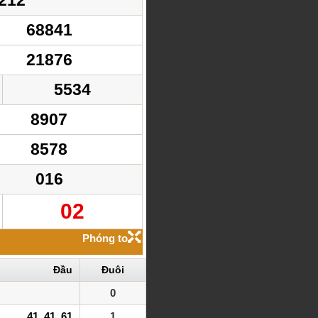
212
68841
21876
5534
8907
8578
016
02
Đầu
Đuôi
0
41, 41, 61
1