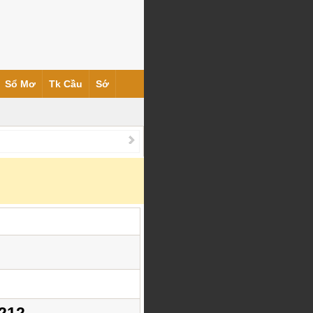
Sổ Mơ
Tk Cầu
Sớ