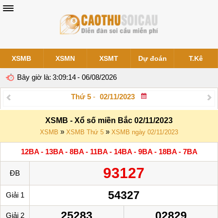
XSMB
XSMN
XSMT
Dự đoán
T.Kê
Bây giờ là:
3:09:14
- 06/08/2026
Thứ 5
-
XSMB - Xổ số miền Bắc 02/11/2023
»
»
XSMB
XSMB Thứ 5
XSMB ngày 02/11/2023
12BA - 13BA - 8BA - 11BA - 14BA - 9BA - 18BA - 7BA
93127
ĐB
54327
Giải 1
25283
02829
Giải 2