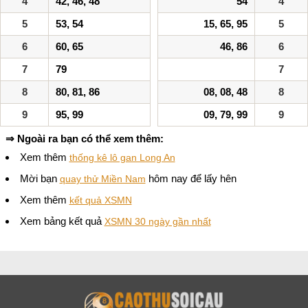
4
42, 46, 48
54
4
5
53, 54
15, 65, 95
5
6
60, 65
46, 86
6
7
79
7
8
80, 81, 86
08, 08, 48
8
9
95, 99
09, 79, 99
9
⇒ Ngoài ra bạn có thể xem thêm:
Xem thêm
thống kê lô gan Long An
Mời bạn
hôm nay để lấy hên
quay thử Miền Nam
Xem thêm
kết quả XSMN
Xem bảng kết quả
XSMN 30 ngày gần nhất