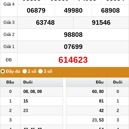
Giải 4
06879
49980
68908
63748
91546
Giải 3
98808
Giải 2
07699
Giải 1
614623
ĐB
Đầu
Đuôi
Đầu
Đuôi
0
08, 08, 09
60, 80
0
1
15
81
1
2
23
42
2
3
23
, 53
3