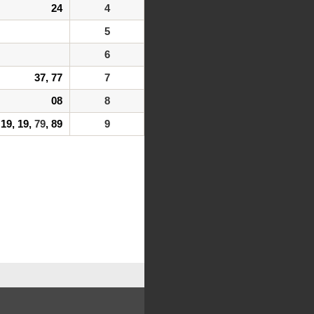
24
4
5
6
37, 77
7
08
8
19, 19,
79
, 89
9