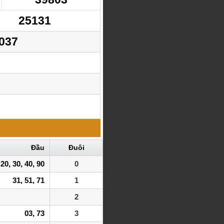
25131
037
Đầu
Đuôi
 20, 30, 40, 90
0
31, 51, 71
1
2
03, 73
3