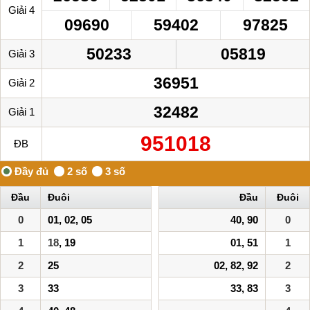
Giải 4
09690
59402
97825
50233
05819
Giải 3
36951
Giải 2
32482
Giải 1
951018
ĐB
Đầu
Đuôi
Đầu
Đuôi
0
01, 02, 05
40, 90
0
1
18
, 19
01, 51
1
2
25
02, 82, 92
2
3
33
33, 83
3