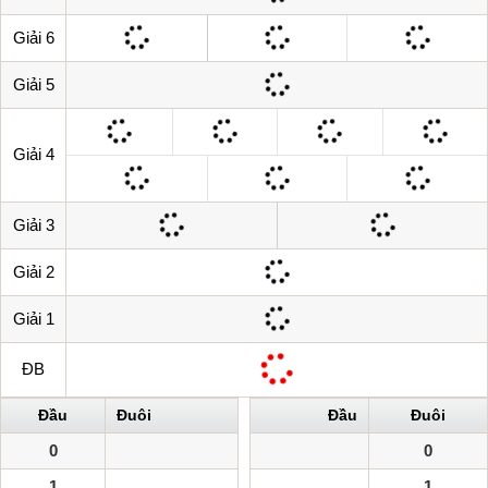
Giải 6
Giải 5
Giải 4
Giải 3
Giải 2
Giải 1
ĐB
Đầu
Đuôi
Đầu
Đuôi
0
0
1
1