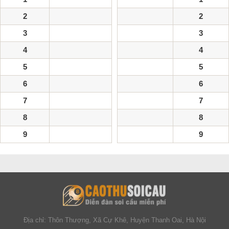
2
2
3
3
4
4
5
5
6
6
7
7
8
8
9
9
Địa chỉ: Thôn Thượng, Xã Cự Khê, Huyện Thanh Oai, Hà Nội