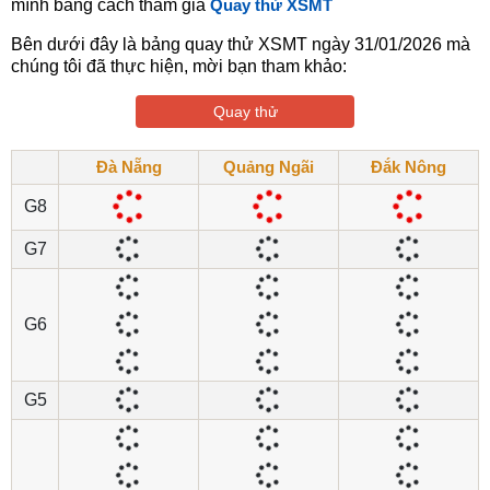
mình bằng cách tham gia
Quay thử XSMT
Bên dưới đây là bảng quay thử XSMT ngày 31/01/2026 mà
chúng tôi đã thực hiện, mời bạn tham khảo:
Quay thử
Đà Nẵng
Quảng Ngãi
Đắk Nông
G8
G7
G6
G5