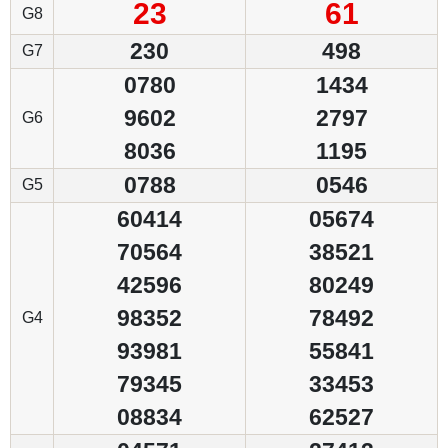
23
61
G8
230
498
G7
0780
1434
9602
2797
G6
8036
1195
0788
0546
G5
60414
05674
70564
38521
42596
80249
98352
78492
G4
93981
55841
79345
33453
08834
62527