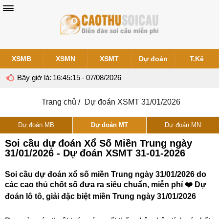
XSMB
XSMN
XSMT
Dự đoán
T.Kê
Bây giờ là:
16:45:15
- 07/08/2026
Trang chủ
/
Dự đoán XSMT 31/01/2026
Dự đoán MB
Dự đoán MT
Dự đoán MN
Soi cầu dự đoán Xổ Số Miền Trung ngày
31/01/2026 - Dự đoán XSMT 31-01-2026
Soi cầu dự đoán xổ số miền Trung ngày 31/01/2026 do
các cao thủ chốt số đưa ra siêu chuẩn, miễn phí ❤️ Dự
đoán lô tô, giải đặc biệt miền Trung ngày 31/01/2026