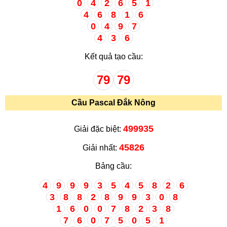
0
4
2
6
5
1
4
6
8
1
6
0
4
9
7
4
3
6
Kết quả tạo cầu:
79
79
Cầu Pascal Đắk Nông
499935
Giải đặc biệt:
45826
Giải nhất:
Bảng cầu:
4
9
9
9
3
5
4
5
8
2
6
3
8
8
2
8
9
9
3
0
8
1
6
0
0
7
8
2
3
8
7
6
0
7
5
0
5
1