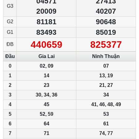
04571
27413
G3
20009
40207
81181
90648
G2
83493
85019
G1
440659
825377
ĐB
Đầu
Gia Lai
Ninh Thuận
0
02, 09
07
1
14
13, 19
2
23
21, 27
3
30, 34, 36
34
4
45
41, 46, 48, 49
5
52,
59
53
6
64
61
7
71
74,
77