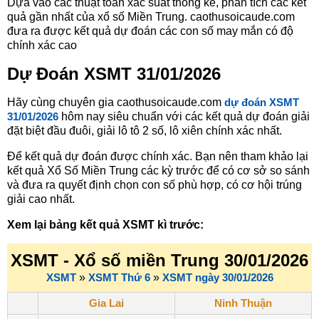
Dựa vào các thuật toán xác suất thống kê, phân tích các kết
quả gần nhất của xổ số Miền Trung. caothusoicaude.com
đưa ra được kết quả dự đoán các con số may mắn có độ
chính xác cao
Dự Đoán XSMT 31/01/2026
Hãy cùng chuyên gia caothusoicaude.com
dự đoán XSMT
31/01/2026
hôm nay siêu chuẩn với các kết quả dự đoán giải
đặt biệt đầu đuôi, giải lô tô 2 số, lô xiên chính xác nhất.
Để kết quả dự đoán được chính xác. Bạn nên tham khảo lại
kết quả Xổ Số Miền Trung các kỳ trước để có cơ sở so sánh
và đưa ra quyết định chọn con số phù hợp, có cơ hội trúng
giải cao nhất.
Xem lại bảng kết quả XSMT kì trước:
XSMT - Xổ số miền Trung 30/01/2026
XSMT
»
XSMT Thứ 6
»
XSMT ngày 30/01/2026
Gia Lai
Ninh Thuận