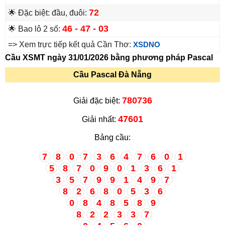
72
🌟 Đặc biệt: đầu, đuôi:
46 - 47 - 03
🌟 Bao lô 2 số:
=> Xem trực tiếp kết quả Cần Thơ:
XSDNO
Cầu XSMT ngày 31/01/2026 bằng phương pháp Pascal
Cầu Pascal Đà Nẵng
780736
Giải đặc biệt:
47601
Giải nhất:
Bảng cầu:
7
8
0
7
3
6
4
7
6
0
1
5
8
7
0
9
0
1
3
6
1
3
5
7
9
9
1
4
9
7
8
2
6
8
0
5
3
6
0
8
4
8
5
8
9
8
2
2
3
3
7