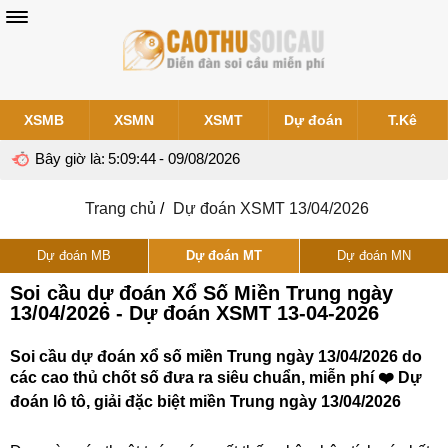
XSMB
XSMN
XSMT
Dự đoán
T.Kê
Bây giờ là:
5:09:44
- 09/08/2026
Trang chủ
/
Dự đoán XSMT 13/04/2026
Dự đoán MB
Dự đoán MT
Dự đoán MN
Soi cầu dự đoán Xổ Số Miền Trung ngày
13/04/2026 - Dự đoán XSMT 13-04-2026
Soi cầu dự đoán xổ số miền Trung ngày 13/04/2026 do
các cao thủ chốt số đưa ra siêu chuẩn, miễn phí ❤️ Dự
đoán lô tô, giải đặc biệt miền Trung ngày 13/04/2026