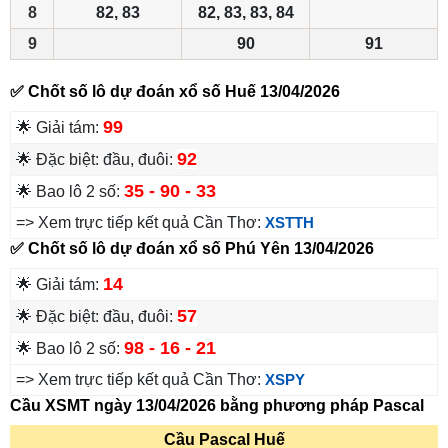
8
82, 83
82, 83, 83, 84
9
90
91
✅ Chốt số lô dự đoán xổ số Huế 13/04/2026
99
🌟 Giải tám:
92
🌟 Đặc biệt: đầu, đuôi:
35 - 90 - 33
🌟 Bao lô 2 số:
=> Xem trực tiếp kết quả Cần Thơ:
XSTTH
✅ Chốt số lô dự đoán xổ số Phú Yên 13/04/2026
14
🌟 Giải tám:
57
🌟 Đặc biệt: đầu, đuôi:
98 - 16 - 21
🌟 Bao lô 2 số:
=> Xem trực tiếp kết quả Cần Thơ:
XSPY
Cầu XSMT ngày 13/04/2026 bằng phương pháp Pascal
Cầu Pascal Huế