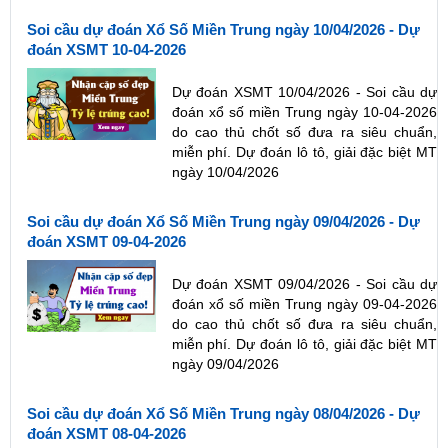
Soi cầu dự đoán Xổ Số Miền Trung ngày 10/04/2026 - Dự
đoán XSMT 10-04-2026
Dự đoán XSMT 10/04/2026 - Soi cầu dự
đoán xổ số miền Trung ngày 10-04-2026
do cao thủ chốt số đưa ra siêu chuẩn,
miễn phí. Dự đoán lô tô, giải đặc biệt MT
ngày 10/04/2026
Soi cầu dự đoán Xổ Số Miền Trung ngày 09/04/2026 - Dự
đoán XSMT 09-04-2026
Dự đoán XSMT 09/04/2026 - Soi cầu dự
đoán xổ số miền Trung ngày 09-04-2026
do cao thủ chốt số đưa ra siêu chuẩn,
miễn phí. Dự đoán lô tô, giải đặc biệt MT
ngày 09/04/2026
Soi cầu dự đoán Xổ Số Miền Trung ngày 08/04/2026 - Dự
đoán XSMT 08-04-2026