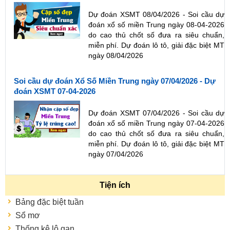
Dự đoán XSMT 08/04/2026 - Soi cầu dự
đoán xổ số miền Trung ngày 08-04-2026
do cao thủ chốt số đưa ra siêu chuẩn,
miễn phí. Dự đoán lô tô, giải đặc biệt MT
ngày 08/04/2026
Soi cầu dự đoán Xổ Số Miền Trung ngày 07/04/2026 - Dự
đoán XSMT 07-04-2026
Dự đoán XSMT 07/04/2026 - Soi cầu dự
đoán xổ số miền Trung ngày 07-04-2026
do cao thủ chốt số đưa ra siêu chuẩn,
miễn phí. Dự đoán lô tô, giải đặc biệt MT
ngày 07/04/2026
Tiện ích
Bảng đặc biệt tuần
Sổ mơ
Thống kê lô gan