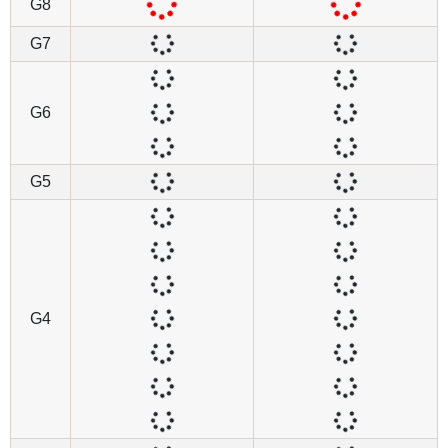
G8
G7
G6
G5
G4