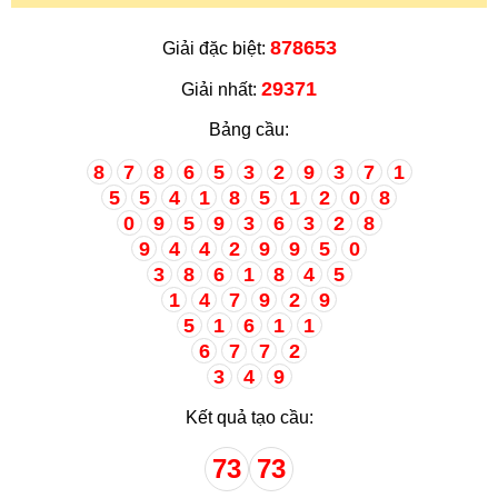
878653
Giải đặc biệt:
29371
Giải nhất:
Bảng cầu:
8
7
8
6
5
3
2
9
3
7
1
5
5
4
1
8
5
1
2
0
8
0
9
5
9
3
6
3
2
8
9
4
4
2
9
9
5
0
3
8
6
1
8
4
5
1
4
7
9
2
9
5
1
6
1
1
6
7
7
2
3
4
9
Kết quả tạo cầu:
73
73