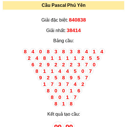
Cầu Pascal Phú Yên
840838
Giải đặc biệt:
38414
Giải nhất:
Bảng cầu:
8
4
0
8
3
8
3
8
4
1
4
2
4
8
1
1
1
1
2
5
5
6
2
9
2
2
2
3
7
0
8
1
1
4
4
5
0
7
9
2
5
8
9
5
7
1
7
3
7
4
2
8
0
0
1
6
8
0
1
7
8
1
8
Kết quả tạo cầu: