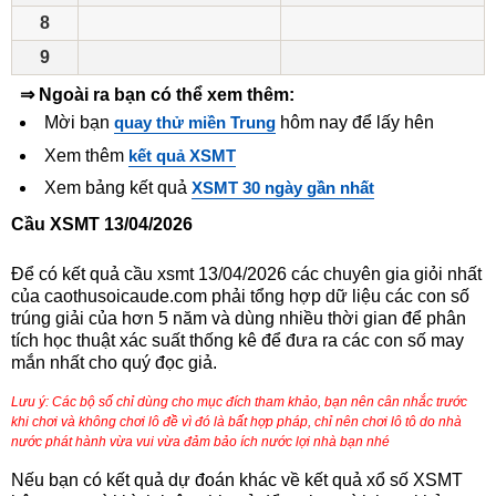
8
9
⇒ Ngoài ra bạn có thể xem thêm:
Mời bạn
quay thử miền Trung
hôm nay để lấy hên
Xem thêm
kết quả XSMT
Xem bảng kết quả
XSMT 30 ngày gần nhất
Cầu XSMT 13/04/2026
Để có kết quả cầu xsmt 13/04/2026 các chuyên gia giỏi nhất
của caothusoicaude.com phải tổng hợp dữ liệu các con số
trúng giải của hơn 5 năm và dùng nhiều thời gian để phân
tích học thuật xác suất thống kê để đưa ra các con số may
mắn nhất cho quý đọc giả.
Lưu ý: Các bộ số chỉ dùng cho mục đích tham khảo, bạn nên cân nhắc trước
khi chơi và không chơi lô đề vì đó là bất hợp pháp, chỉ nên chơi lô tô do nhà
nước phát hành vừa vui vừa đảm bảo ích nước lợi nhà bạn nhé
Nếu bạn có kết quả dự đoán khác về kết quả xổ số XSMT