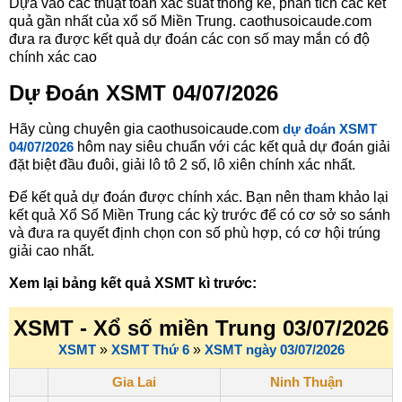
Dựa vào các thuật toán xác suất thống kê, phân tích các kết
quả gần nhất của xổ số Miền Trung. caothusoicaude.com
đưa ra được kết quả dự đoán các con số may mắn có độ
chính xác cao
Dự Đoán XSMT 04/07/2026
Hãy cùng chuyên gia caothusoicaude.com
dự đoán XSMT
04/07/2026
hôm nay siêu chuẩn với các kết quả dự đoán giải
đặt biệt đầu đuôi, giải lô tô 2 số, lô xiên chính xác nhất.
Để kết quả dự đoán được chính xác. Bạn nên tham khảo lại
kết quả Xổ Số Miền Trung các kỳ trước để có cơ sở so sánh
và đưa ra quyết định chọn con số phù hợp, có cơ hội trúng
giải cao nhất.
Xem lại bảng kết quả XSMT kì trước:
XSMT - Xổ số miền Trung 03/07/2026
XSMT
»
XSMT Thứ 6
»
XSMT ngày 03/07/2026
Gia Lai
Ninh Thuận