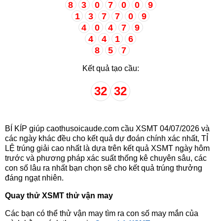
8
3
0
7
0
0
9
1
3
7
7
0
9
4
0
4
7
9
4
4
1
6
8
5
7
Kết quả tạo cầu:
32
32
BÍ KÍP giúp caothusoicaude.com cầu XSMT 04/07/2026 và
các ngày khác đều cho kết quả dự đoán chính xác nhất, TỈ
LỆ trúng giải cao nhất là dựa trên kết quả XSMT ngày hôm
trước và phương pháp xác suất thống kê chuyên sâu, các
con số lâu ra nhất bạn chọn sẽ cho kết quả trúng thưởng
đáng ngạt nhiên.
Quay thử XSMT thử vận may
Các bạn có thể thử vận may tìm ra con số may mắn của