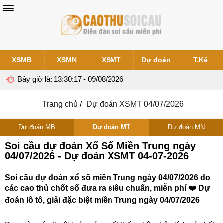
XSMB
XSMN
XSMT
Dự đoán
T.Kê
Bây giờ là:
13:30:17
- 09/08/2026
Trang chủ
/
Dự đoán XSMT 04/07/2026
Dự đoán MB
Dự đoán MT
Dự đoán MN
Soi cầu dự đoán Xổ Số Miền Trung ngày
04/07/2026 - Dự đoán XSMT 04-07-2026
Soi cầu dự đoán xổ số miền Trung ngày 04/07/2026 do
các cao thủ chốt số đưa ra siêu chuẩn, miễn phí ❤️ Dự
đoán lô tô, giải đặc biệt miền Trung ngày 04/07/2026