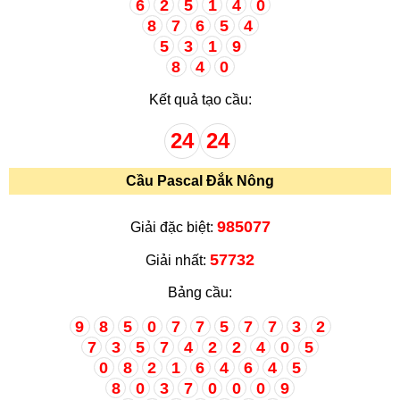
6
2
5
1
4
0
8
7
6
5
4
5
3
1
9
8
4
0
Kết quả tạo cầu:
24
24
Cầu Pascal Đắk Nông
985077
Giải đặc biệt:
57732
Giải nhất:
Bảng cầu:
9
8
5
0
7
7
5
7
7
3
2
7
3
5
7
4
2
2
4
0
5
0
8
2
1
6
4
6
4
5
8
0
3
7
0
0
0
9