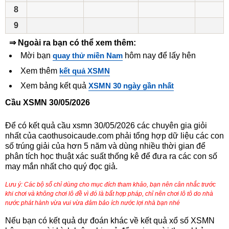
8
9
⇒ Ngoài ra bạn có thể xem thêm:
Mời bạn
quay thử miền Nam
hôm nay để lấy hên
Xem thêm
kết quả XSMN
Xem bảng kết quả
XSMN 30 ngày gần nhất
Cầu XSMN 30/05/2026
Để có kết quả cầu xsmn 30/05/2026 các chuyên gia giỏi
nhất của caothusoicaude.com phải tổng hợp dữ liệu các con
số trúng giải của hơn 5 năm và dùng nhiều thời gian để
phân tích học thuật xác suất thống kê để đưa ra các con số
may mắn nhất cho quý đọc giả.
Lưu ý: Các bộ số chỉ dùng cho mục đích tham khảo, bạn nên cân nhắc trước
khi chơi và không chơi lô đề vì đó là bất hợp pháp, chỉ nên chơi lô tô do nhà
nước phát hành vừa vui vừa đảm bảo ích nước lợi nhà bạn nhé
Nếu bạn có kết quả dự đoán khác về kết quả xổ số XSMN