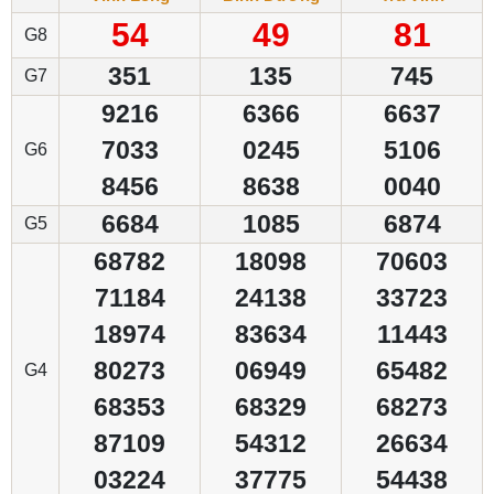
54
49
81
G8
351
135
745
G7
9216
6366
6637
7033
0245
5106
G6
8456
8638
0040
6684
1085
6874
G5
68782
18098
70603
71184
24138
33723
18974
83634
11443
80273
06949
65482
G4
68353
68329
68273
87109
54312
26634
03224
37775
54438