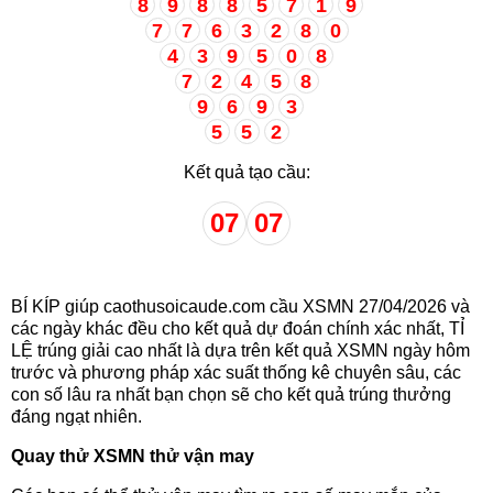
8
9
8
8
5
7
1
9
7
7
6
3
2
8
0
4
3
9
5
0
8
7
2
4
5
8
9
6
9
3
5
5
2
Kết quả tạo cầu:
07
07
BÍ KÍP giúp caothusoicaude.com cầu XSMN 27/04/2026 và
các ngày khác đều cho kết quả dự đoán chính xác nhất, TỈ
LỆ trúng giải cao nhất là dựa trên kết quả XSMN ngày hôm
trước và phương pháp xác suất thống kê chuyên sâu, các
con số lâu ra nhất bạn chọn sẽ cho kết quả trúng thưởng
đáng ngạt nhiên.
Quay thử XSMN thử vận may