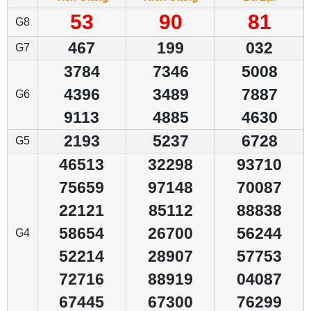
53
90
81
G8
467
199
032
G7
3784
7346
5008
4396
3489
7887
G6
9113
4885
4630
2193
5237
6728
G5
46513
32298
93710
75659
97148
70087
22121
85112
88838
58654
26700
56244
G4
52214
28907
57753
72716
88919
04087
67445
67300
76299