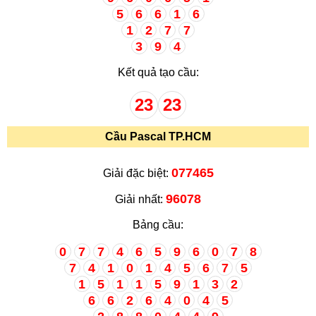
5
6
6
1
6
1
2
7
7
3
9
4
Kết quả tạo cầu:
23
23
Cầu Pascal TP.HCM
077465
Giải đặc biệt:
96078
Giải nhất:
Bảng cầu:
0
7
7
4
6
5
9
6
0
7
8
7
4
1
0
1
4
5
6
7
5
1
5
1
1
5
9
1
3
2
6
6
2
6
4
0
4
5