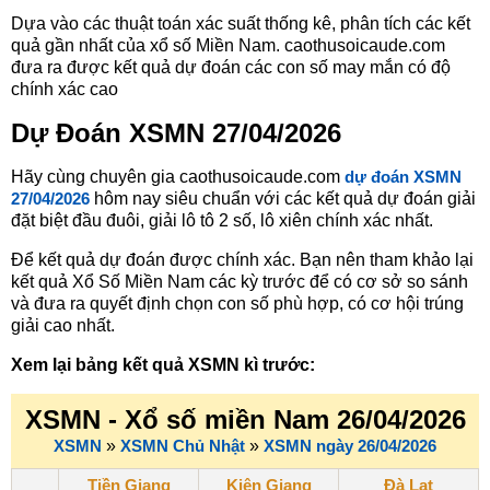
Dựa vào các thuật toán xác suất thống kê, phân tích các kết
quả gần nhất của xổ số Miền Nam. caothusoicaude.com
đưa ra được kết quả dự đoán các con số may mắn có độ
chính xác cao
Dự Đoán XSMN 27/04/2026
Hãy cùng chuyên gia caothusoicaude.com
dự đoán XSMN
27/04/2026
hôm nay siêu chuẩn với các kết quả dự đoán giải
đặt biệt đầu đuôi, giải lô tô 2 số, lô xiên chính xác nhất.
Để kết quả dự đoán được chính xác. Bạn nên tham khảo lại
kết quả Xổ Số Miền Nam các kỳ trước để có cơ sở so sánh
và đưa ra quyết định chọn con số phù hợp, có cơ hội trúng
giải cao nhất.
Xem lại bảng kết quả XSMN kì trước:
XSMN - Xổ số miền Nam 26/04/2026
XSMN
»
XSMN Chủ Nhật
»
XSMN ngày 26/04/2026
Tiền Giang
Kiên Giang
Đà Lạt