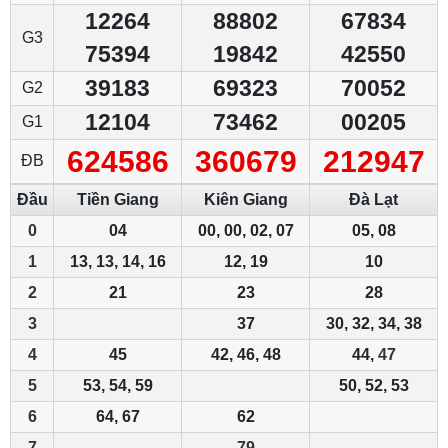
12264
88802
67834
G3
75394
19842
42550
39183
69323
70052
G2
12104
73462
00205
G1
624586
360679
212947
ĐB
Đầu
Tiền Giang
Kiên Giang
Đà Lạt
0
04
00, 00, 02, 07
05, 08
1
13, 13, 14, 16
12, 19
10
2
21
23
28
3
37
30, 32, 34, 38
4
45
42, 46, 48
44,
47
5
53, 54, 59
50, 52, 53
6
64, 67
62
7
79