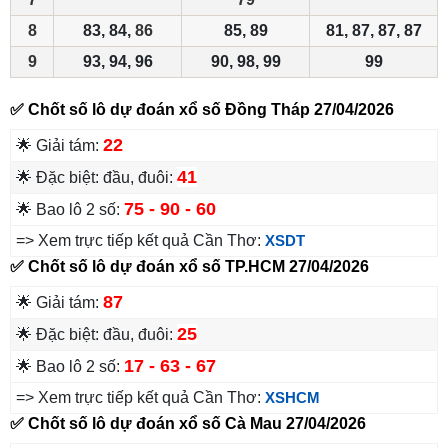
8
83, 84,
86
85, 89
81, 87, 87, 87
9
93, 94, 96
90, 98, 99
99
✅ Chốt số lô dự đoán xổ số Đồng Tháp 27/04/2026
22
🌟 Giải tám:
41
🌟 Đặc biệt: đầu, đuôi:
75 - 90 - 60
🌟 Bao lô 2 số:
=> Xem trực tiếp kết quả Cần Thơ:
XSDT
✅ Chốt số lô dự đoán xổ số TP.HCM 27/04/2026
87
🌟 Giải tám:
25
🌟 Đặc biệt: đầu, đuôi:
17 - 63 - 67
🌟 Bao lô 2 số:
=> Xem trực tiếp kết quả Cần Thơ:
XSHCM
✅ Chốt số lô dự đoán xổ số Cà Mau 27/04/2026