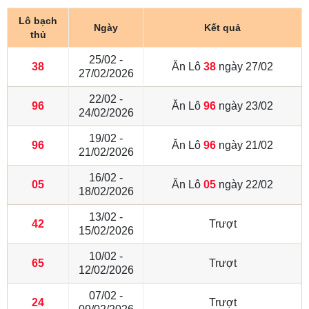
Lô bạch
Ngày
Kết quả
thủ
25/02 -
38
Ăn Lô
38
ngày 27/02
27/02/2026
22/02 -
96
Ăn Lô
96
ngày 23/02
24/02/2026
19/02 -
96
Ăn Lô
96
ngày 21/02
21/02/2026
16/02 -
05
Ăn Lô
05
ngày 22/02
18/02/2026
13/02 -
42
Trượt
15/02/2026
10/02 -
65
Trượt
12/02/2026
07/02 -
24
Trượt