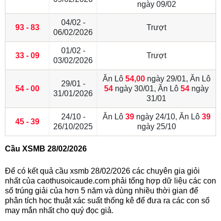
ngày 09/02
04/02 -
93 - 83
Trượt
06/02/2026
01/02 -
33 - 09
Trượt
03/02/2026
Ăn Lô
54,00
ngày 29/01, Ăn Lô
29/01 -
54 - 00
54
ngày 30/01, Ăn Lô
54
ngày
31/01/2026
31/01
24/10 -
Ăn Lô
39
ngày 24/10, Ăn Lô
39
45 - 39
26/10/2025
ngày 25/10
Cầu XSMB 28/02/2026
Để có kết quả cầu xsmb 28/02/2026 các chuyên gia giỏi
nhất của caothusoicaude.com phải tổng hợp dữ liệu các con
số trúng giải của hơn 5 năm và dùng nhiều thời gian để
phân tích học thuật xác suất thống kê để đưa ra các con số
may mắn nhất cho quý đọc giả.