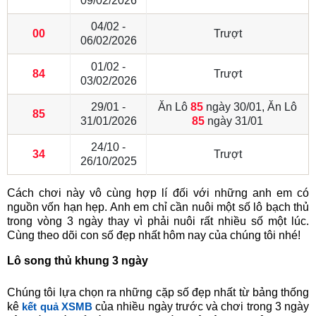
09/02/2026
04/02 -
00
Trượt
06/02/2026
01/02 -
84
Trượt
03/02/2026
29/01 -
Ăn Lô
85
ngày 30/01, Ăn Lô
85
31/01/2026
85
ngày 31/01
24/10 -
34
Trượt
26/10/2025
Cách chơi này vô cùng hợp lí đối với những anh em có
nguồn vốn hạn hẹp. Anh em chỉ cần nuôi một số lô bạch thủ
trong vòng 3 ngày thay vì phải nuôi rất nhiều số một lúc.
Cùng theo dõi con số đẹp nhất hôm nay của chúng tôi nhé!
Lô song thủ khung 3 ngày
Chúng tôi lựa chọn ra những cặp số đẹp nhất từ bảng thống
kê
kết quả XSMB
của nhiều ngày trước và chơi trong 3 ngày