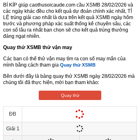
BÍ KÍP giúp caothusoicaude.com cầu XSMB 28/02/2026 và
các ngày khác đều cho kết quả dự đoán chính xác nhất, TỈ
LỆ trúng giải cao nhất là dựa trên kết quả XSMB ngày hôm
trước và phương pháp xác suất thống kê chuyên sâu, các
con số lâu ra nhất bạn chọn sẽ cho kết quả trúng thưởng
đáng ngạt nhiên.
Quay thử XSMB thử vận may
Các bạn có thể thử vận may tìm ra con số may mắn của
mình bằng cách tham gia
Quay thử XSMB
Bên dưới đây là bảng quay thử XSMB ngày 28/02/2026 mà
chúng tôi đã thực hiện, mời bạn tham khảo:
Quay thử
ĐB
Giải 1