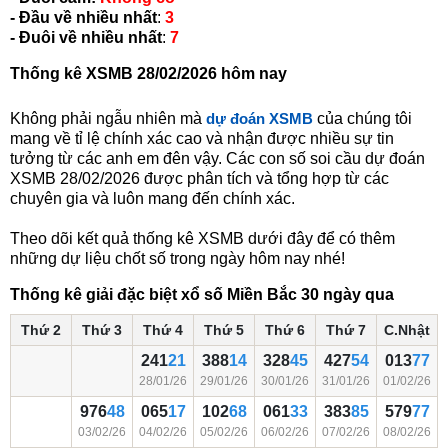
- Đầu về nhiều nhất
:
3
- Đuôi về nhiều nhất
:
7
Thống kê XSMB 28/02/2026 hôm nay
Không phải ngẫu nhiên mà
dự đoán XSMB
của chúng tôi
mang về tỉ lệ chính xác cao và nhận được nhiều sự tin
tưởng từ các anh em đên vậy. Các con số soi cầu dự đoán
XSMB 28/02/2026 được phân tích và tổng hợp từ các
chuyên gia và luôn mang đến chính xác.
Theo dõi kết quả thống kê XSMB dưới đây để có thêm
những dự liệu chốt số trong ngày hôm nay nhé!
Thống kê giải đặc biệt xổ số Miền Bắc 30 ngày qua
Thứ 2
Thứ 3
Thứ 4
Thứ 5
Thứ 6
Thứ 7
C.Nhật
241
21
388
14
328
45
427
54
013
77
28/01/26
29/01/26
30/01/26
31/01/26
01/02/26
976
48
065
17
102
68
061
33
383
85
579
77
03/02/26
04/02/26
05/02/26
06/02/26
07/02/26
08/02/26