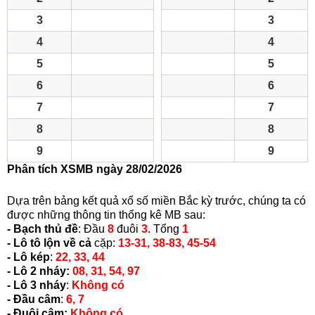
3
3
4
4
5
5
6
6
7
7
8
8
9
9
Phân tích XSMB ngày 28/02/2026
Dựa trên bảng kết quả xổ số miền Bắc kỳ trước, chúng ta có
được những thông tin thống kê MB sau:
- Bạch thủ đề
: Đầu
8
đuôi
3
. Tổng
1
- Lô tô lộn về cả
cặp:
13-31, 38-83, 45-54
- Lô kép
:
22, 33, 44
- Lô 2 nháy:
08, 31, 54, 97
- Lô 3 nháy
:
Không có
- Đầu câm
:
6, 7
- Đuôi câm:
Không có