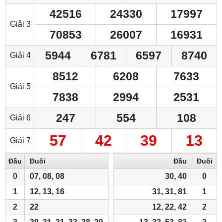
42516
24330
17997
Giải 3
70853
26007
16931
5944
6781
6597
8740
Giải 4
8512
6208
7633
Giải 5
7838
2994
2531
247
554
108
Giải 6
57
42
39
13
Giải 7
Đầu
Đuôi
Đầu
Đuôi
0
07, 08, 08
30, 40
0
1
12, 13, 16
31, 31, 81
1
2
22
12, 22, 42
2