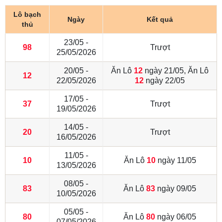
Lô bạch
Ngày
Kết quả
thủ
23/05 -
98
Trượt
25/05/2026
20/05 -
Ăn Lô
12
ngày 21/05, Ăn Lô
12
22/05/2026
12
ngày 22/05
17/05 -
37
Trượt
19/05/2026
14/05 -
20
Trượt
16/05/2026
11/05 -
10
Ăn Lô
10
ngày 11/05
13/05/2026
08/05 -
83
Ăn Lô
83
ngày 09/05
10/05/2026
05/05 -
80
Ăn Lô
80
ngày 06/05
07/05/2026