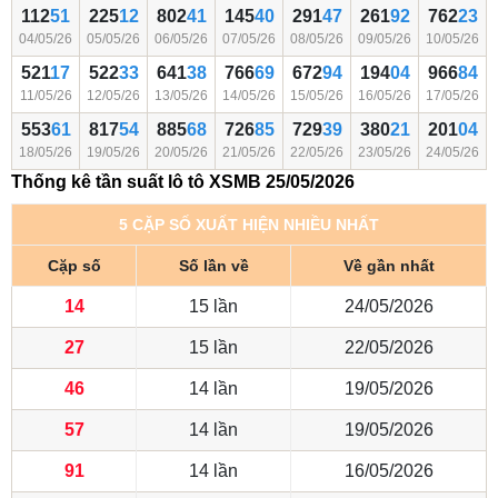
112
51
225
12
802
41
145
40
291
47
261
92
762
23
04/05/26
05/05/26
06/05/26
07/05/26
08/05/26
09/05/26
10/05/26
521
17
522
33
641
38
766
69
672
94
194
04
966
84
11/05/26
12/05/26
13/05/26
14/05/26
15/05/26
16/05/26
17/05/26
553
61
817
54
885
68
726
85
729
39
380
21
201
04
18/05/26
19/05/26
20/05/26
21/05/26
22/05/26
23/05/26
24/05/26
Thống kê tần suất lô tô XSMB 25/05/2026
5 CẶP SỐ XUẤT HIỆN NHIỀU NHẤT
Cặp số
Số lần về
Về gần nhất
14
15 lần
24/05/2026
27
15 lần
22/05/2026
46
14 lần
19/05/2026
57
14 lần
19/05/2026
91
14 lần
16/05/2026