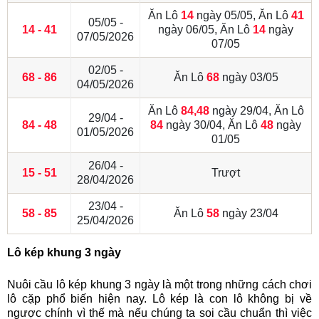
Ăn Lô
14
ngày 05/05, Ăn Lô
41
05/05 -
14 - 41
ngày 06/05, Ăn Lô
14
ngày
07/05/2026
07/05
02/05 -
68 - 86
Ăn Lô
68
ngày 03/05
04/05/2026
Ăn Lô
84,48
ngày 29/04, Ăn Lô
29/04 -
84 - 48
84
ngày 30/04, Ăn Lô
48
ngày
01/05/2026
01/05
26/04 -
15 - 51
Trượt
28/04/2026
23/04 -
58 - 85
Ăn Lô
58
ngày 23/04
25/04/2026
Lô kép khung 3 ngày
Nuôi cầu lô kép khung 3 ngày là một trong những cách chơi
lô cặp phổ biến hiện nay. Lô kép là con lô không bị về
ngược chính vì thế mà nếu chúng ta soi cầu chuẩn thì việc