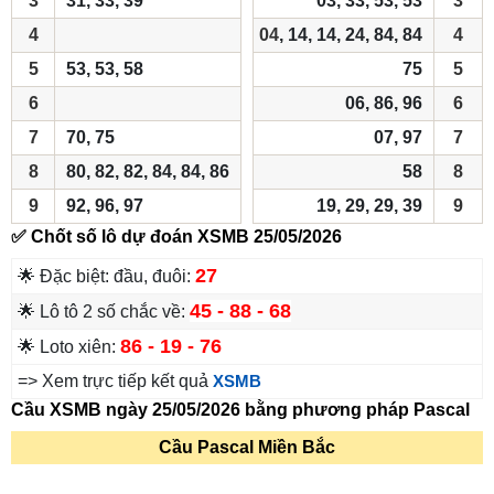
3
31, 33, 39
03, 33, 53, 53
3
4
04
, 14, 14, 24, 84, 84
4
5
53, 53, 58
75
5
6
06, 86, 96
6
7
70, 75
07, 97
7
8
80, 82, 82, 84, 84, 86
58
8
9
92, 96, 97
19, 29, 29, 39
9
✅ Chốt số lô dự đoán XSMB 25/05/2026
27
🌟 Đặc biệt: đầu, đuôi:
45 - 88 - 68
🌟 Lô tô 2 số chắc về:
86 - 19 - 76
🌟 Loto xiên:
=> Xem trực tiếp kết quả
XSMB
Cầu XSMB ngày 25/05/2026 bằng phương pháp Pascal
Cầu Pascal Miền Bắc