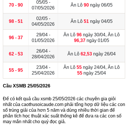
05/05 -
70 - 90
Ăn Lô
90
ngày 06/05
07/05/2026
02/05 -
98 - 51
Ăn Lô
51
ngày 04/05
04/05/2026
29/04 -
Ăn Lô
96
ngày 30/04, Ăn Lô
96 - 37
01/05/2026
96,37
ngày 01/05
26/04 -
62 - 53
Ăn Lô
62,53
ngày 26/04
28/04/2026
23/04 -
Ăn Lô
55
ngày 24/04, Ăn Lô
55 - 95
25/04/2026
55
ngày 25/04
Cầu XSMB 25/05/2026
Để có kết quả cầu xsmb 25/05/2026 các chuyên gia giỏi
nhất của caothusoicaude.com phải tổng hợp dữ liệu các con
số trúng giải của hơn 5 năm và dùng nhiều thời gian để
phân tích học thuật xác suất thống kê để đưa ra các con số
may mắn nhất cho quý đọc giả.