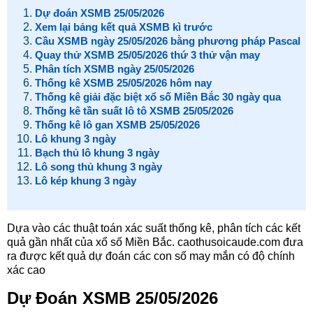
Dự đoán XSMB 25/05/2026
Xem lại bảng kết quả XSMB kì trước
Cầu XSMB ngày 25/05/2026 bằng phương pháp Pascal
Quay thử XSMB 25/05/2026 thứ 3 thử vận may
Phân tích XSMB ngày 25/05/2026
Thống kê XSMB 25/05/2026 hôm nay
Thống kê giải đặc biệt xổ số Miền Bắc 30 ngày qua
Thống kê tần suất lô tô XSMB 25/05/2026
Thống kê lô gan XSMB 25/05/2026
Lô khung 3 ngày
Bạch thủ lô khung 3 ngày
Lô song thủ khung 3 ngày
Lô kép khung 3 ngày
Dựa vào các thuật toán xác suất thống kê, phân tích các kết
quả gần nhất của xổ số Miền Bắc. caothusoicaude.com đưa
ra được kết quả dự đoán các con số may mắn có độ chính
xác cao
Dự Đoán XSMB 25/05/2026