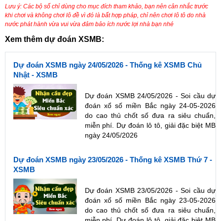
Lưu ý: Các bộ số chỉ dùng cho mục đích tham khảo, bạn nên cân nhắc trước
khi chơi và không chơi lô đề vì đó là bất hợp pháp, chỉ nên chơi lô tô do nhà
nước phát hành vừa vui vừa đảm bảo ích nước lợi nhà bạn nhé
Xem thêm dự đoán XSMB:
Dự đoán XSMB ngày 24/05/2026 - Thống kê XSMB Chủ
Nhật - XSMB
Dự đoán XSMB 24/05/2026 - Soi cầu dự
đoán xổ số miền Bắc ngày 24-05-2026
do cao thủ chốt số đưa ra siêu chuẩn,
miễn phí. Dự đoán lô tô, giải đặc biệt MB
ngày 24/05/2026
Dự đoán XSMB ngày 23/05/2026 - Thống kê XSMB Thứ 7 -
XSMB
Dự đoán XSMB 23/05/2026 - Soi cầu dự
đoán xổ số miền Bắc ngày 23-05-2026
do cao thủ chốt số đưa ra siêu chuẩn,
miễn phí. Dự đoán lô tô, giải đặc biệt MB