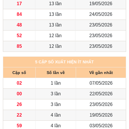
17
13 lần
19/05/2026
84
13 lần
24/05/2026
48
13 lần
23/05/2026
52
12 lần
23/05/2026
85
12 lần
23/05/2026
5 CẶP SỐ XUẤT HIỆN ÍT NHẤT
Cặp số
Số lần về
Về gần nhất
02
1 lần
07/05/2026
00
3 lần
22/05/2026
26
3 lần
23/05/2026
22
4 lần
19/05/2026
59
4 lần
03/05/2026