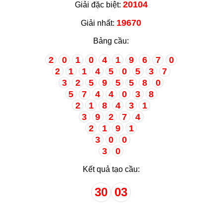
20104
Giải đặc biệt:
19670
Giải nhất:
Bảng cầu:
2
0
1
0
4
1
9
6
7
0
2
1
1
4
5
0
5
3
7
3
2
5
9
5
5
8
0
5
7
4
4
0
3
8
2
1
8
4
3
1
3
9
2
7
4
2
1
9
1
3
0
0
3
0
Kết quả tạo cầu:
30
03