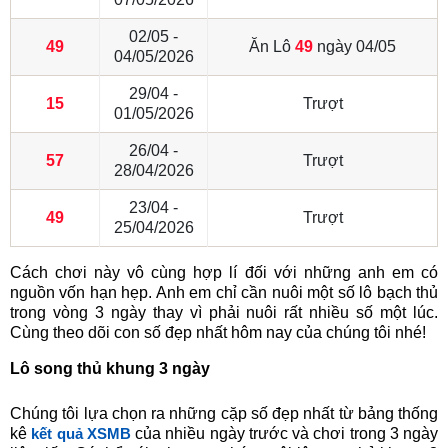
02/05 -
49
Ăn Lô
49
ngày 04/05
04/05/2026
29/04 -
15
Trượt
01/05/2026
26/04 -
57
Trượt
28/04/2026
23/04 -
49
Trượt
25/04/2026
Cách chơi này vô cùng hợp lí đối với những anh em có
nguồn vốn hạn hẹp. Anh em chỉ cần nuôi một số lô bạch thủ
trong vòng 3 ngày thay vì phải nuôi rất nhiều số một lúc.
Cùng theo dõi con số đẹp nhất hôm nay của chúng tôi nhé!
Lô song thủ khung 3 ngày
Chúng tôi lựa chọn ra những cặp số đẹp nhất từ bảng thống
kê
kết quả XSMB
của nhiều ngày trước và chơi trong 3 ngày