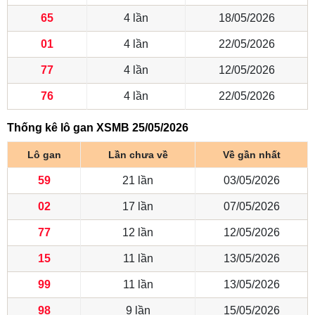
65
4 lần
18/05/2026
01
4 lần
22/05/2026
77
4 lần
12/05/2026
76
4 lần
22/05/2026
Thống kê lô gan XSMB 25/05/2026
Lô gan
Lần chưa về
Về gần nhất
59
21 lần
03/05/2026
02
17 lần
07/05/2026
77
12 lần
12/05/2026
15
11 lần
13/05/2026
99
11 lần
13/05/2026
98
9 lần
15/05/2026