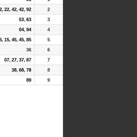
2, 22, 42, 42, 92
2
53, 63
3
04, 94
4
5, 15, 45, 45, 85
5
36
6
07, 27, 37, 87
7
38, 68, 78
8
89
9