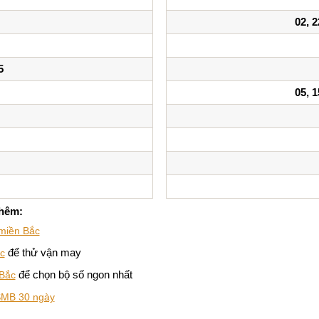
02, 2
5
05, 1
thêm:
 miền Bắc
để thử vận may
c
để chọn bộ số ngon nhất
 Bắc
MB 30 ngày