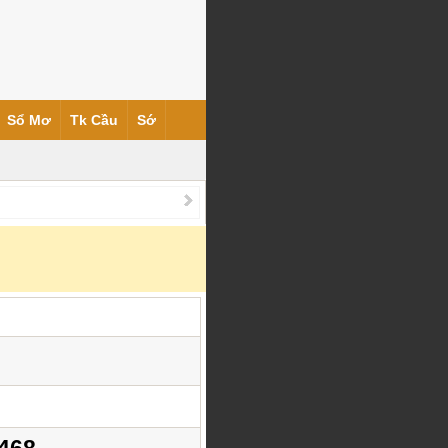
Sổ Mơ
Tk Cầu
Sớ