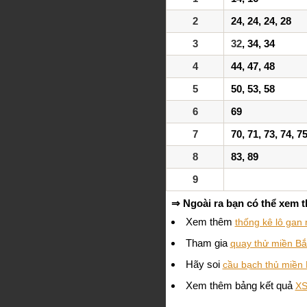
2
24, 24, 24, 28
3
32
, 34, 34
4
44, 47, 48
5
50, 53, 58
6
69
7
70, 71, 73, 74, 7
8
83, 89
9
⇒ Ngoài ra bạn có thể xem 
Xem thêm
thống kê lô gan
Tham gia
quay thử miền Bắ
Hãy soi
cầu bạch thủ miền
Xem thêm bảng kết quả
XS