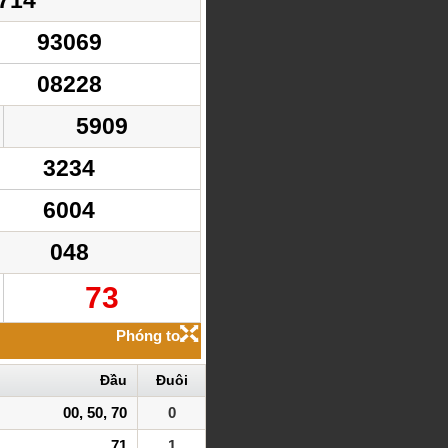
714
93069
08228
5909
3234
6004
048
73
Đầu
Đuôi
00, 50, 70
0
71
1